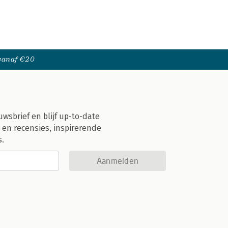
 vanaf €20
uwsbrief en blijf up-to-date
 en recensies, inspirerende
s.
Aanmelden