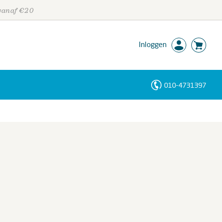
 vanaf €20
Inloggen
010-4731397
Personen
Trefwoorden