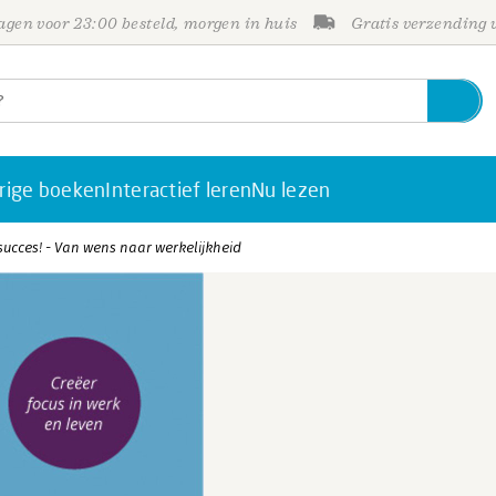
gen voor 23:00 besteld, morgen in huis
Gratis verzending
rige boeken
Interactief leren
Nu lezen
succes! - Van wens naar werkelijkheid