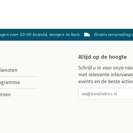
gen voor 23:00 besteld, morgen in huis
Gratis verzending
Altijd op de hoogte
Schrijf u in voor onze nie
diensten
met relevante interviews
events en de beste actie
rogramma
nnen