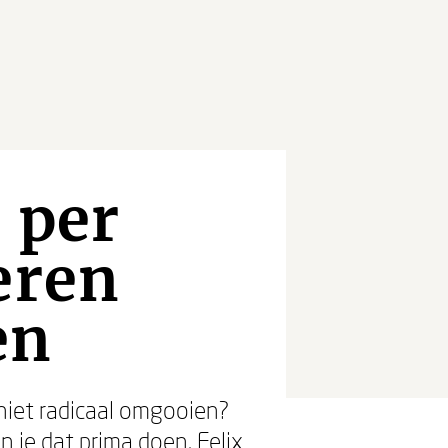
 per
eren
en
r niet radicaal omgooien?
 je dat prima doen. Felix