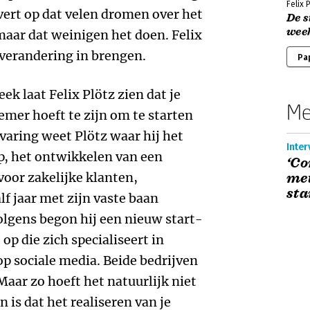
Felix 
ert op dat velen dromen over het
De s
wee
maar dat weinigen het doen. Felix
 verandering in brengen.
Pa
ek laat Felix Plötz zien dat je
Me
mer hoeft te zijn om te starten
aring weet Plötz waar hij het
Inter
up, het ontwikkelen van een
‘Co
oor zakelijke klanten,
met
sta
f jaar met zijn vaste baan
olgens begon hij een nieuw start-
 op die zich specialiseert in
op sociale media. Beide bedrijven
Maar zo hoeft het natuurlijk niet
n is dat het realiseren van je