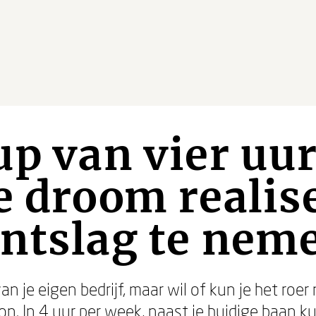
up van vier uur
e droom realis
ontslag te nem
an je eigen bedrijf, maar wil of kun je het roe
. In 4 uur per week, naast je huidige baan kun