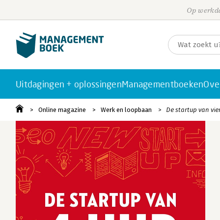
Op werkda
Uitdagingen + oplossingen
Managementboeken
Ove
Online magazine
Werk en loopbaan
De startup van vie