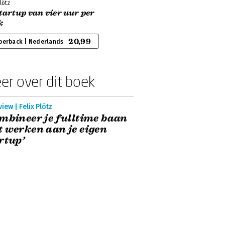
Plötz
tartup van vier uur per
k
20,99
perback | Nederlands
er over dit boek
view | Felix Plötz
mbineer je fulltime baan
 werken aan je eigen
rtup’