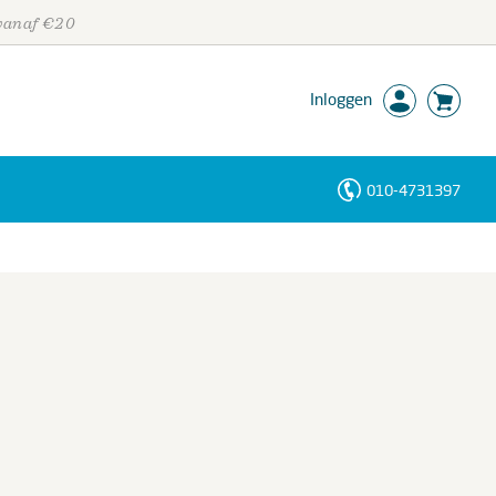
 vanaf €20
Inloggen
010-4731397
Personen
Trefwoorden