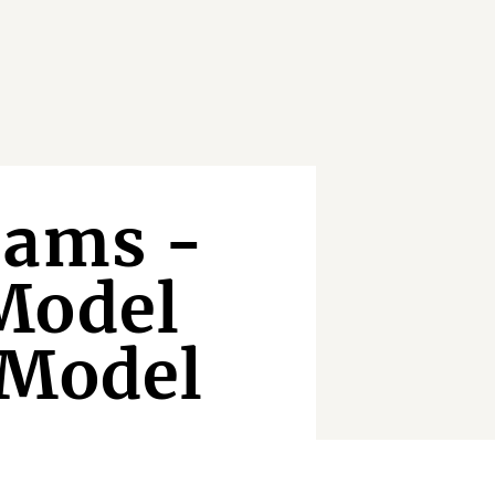
eams -
Model
 Model