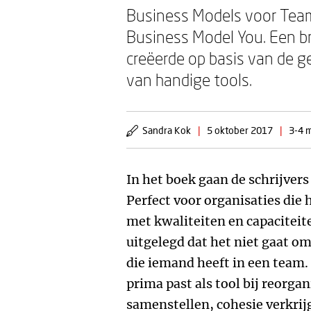
Business Models voor Team
Business Model You. Een bru
creëerde op basis van de 
van handige tools.
Sandra Kok
|
5 oktober 2017
|
3-4 m
In het boek gaan de schrijvers
Perfect voor organisaties die
met kwaliteiten en capaciteit
uitgelegd dat het niet gaat om
die iemand heeft in een team.
prima past als tool bij reorga
samenstellen, cohesie verkrij