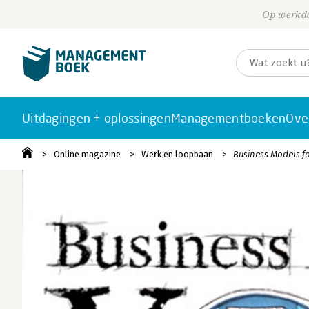
Op werkda
Uitdagingen + oplossingen
Managementboeken
Ove
Online magazine
Werk en loopbaan
Business Models f