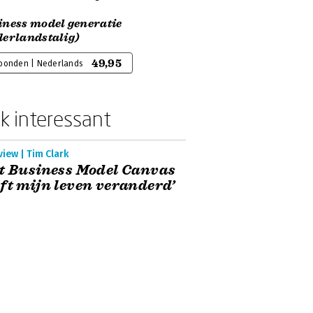
iness model generatie
derlandstalig)
49,95
bonden | Nederlands
k interessant
view | Tim Clark
t Business Model Canvas
ft mijn leven veranderd’