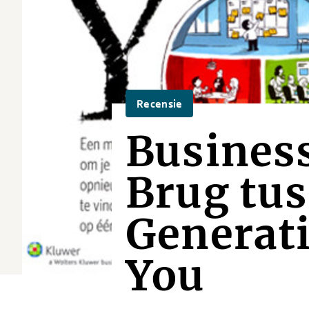
Recensie
Busines
Brug tu
Generat
You