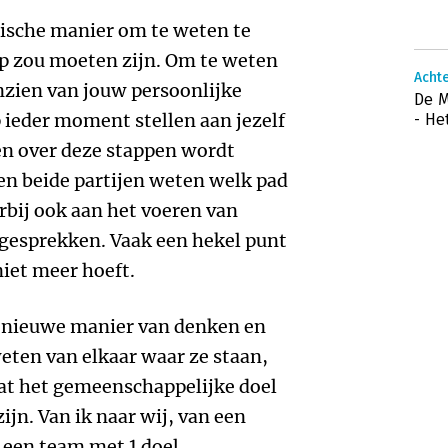
tische manier om te weten te
p zou moeten zijn. Om te weten
Achte
nzien van jouw persoonlijke
De M
p ieder moment stellen aan jezelf
- He
en over deze stappen wordt
en beide partijen weten welk pad
bij ook aan het voeren van
sgesprekken. Vaak een hekel punt
niet meer hoeft.
 nieuwe manier van denken en
ten van elkaar waar ze staan,
wat het gemeenschappelijke doel
zijn. Van ik naar wij, van een
 een team met 1 doel.