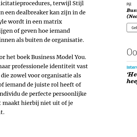
licitatieprocedures, terwijl Stijl
Pijl
Bus
en een dealbreaker kan zijn in de
(Ne
yle wordt in een matrix
Ge
ijgen of geven hoe iemand
nen als buiten de organisatie.
Oo
oor het boek Business Model You.
haar professionele identiteit vast
Inter
‘He
t die zowel voor organisatie als
hee
f iemand de juiste rol heeft of
individu de perfecte persoonlijke
 maakt hierbij niet uit of je
t.