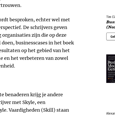
rtrouwen.
Tim Cl
rdt besproken, echter wel met
Bus
spectief. De schrijvers geven
(Ne
g organisaties zijn die op deze
Ge
l doen, businesscases in het boek
esultaten op het gebied van het
ie en het verbeteren van zowel
enheid.
e benaderen krijg je andere
ijver met Skyle, een
yle. Vaardigheden (Skill) staan
Alexan