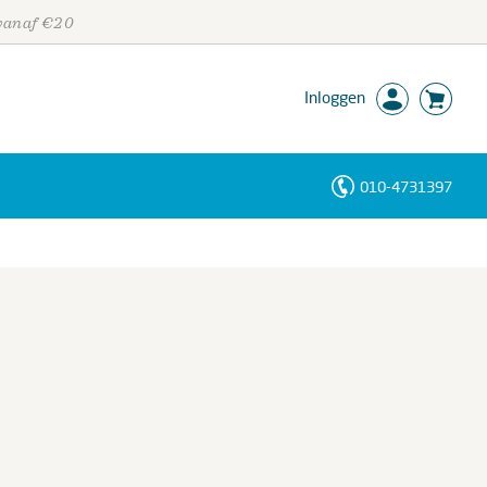
 vanaf €20
Inloggen
010-4731397
Personen
Trefwoorden