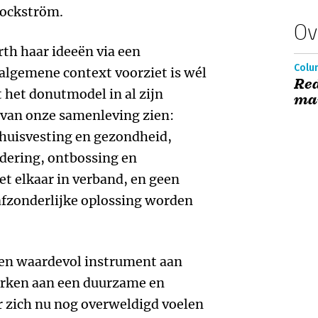
Rockström.
Ov
h haar ideeën via een
Colum
 algemene context voorziet is wél
Red
 het donutmodel in al zijn
ma
 van onze samenleving zien:
 huisvesting en gezondheid,
ndering, ontbossing en
et elkaar in verband, en geen
afzonderlijke oplossing worden
en waardevol instrument aan
rken aan een duurzame en
 zich nu nog overweldigd voelen