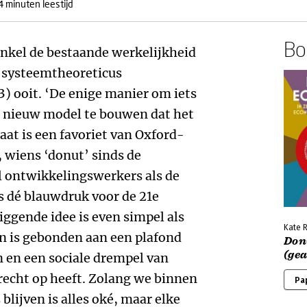
4 minuten leestijd
Boe
e enkel de bestaande werkelijkheid
e systeemtheoreticus
) ooit. ‘De enige manier om iets
n nieuw model te bouwen dat het
aat is een favoriet van Oxford-
, wiens ‘donut’ sinds de
l ontwikkelingswerkers als de
 dé blauwdruk voor de 21e
ggende idee is even simpel als
Kate 
jn is gebonden aan een plafond
Don
(gea
 en een sociale drempel van
recht op heeft. Zolang we binnen
Pa
blijven is alles oké, maar elke