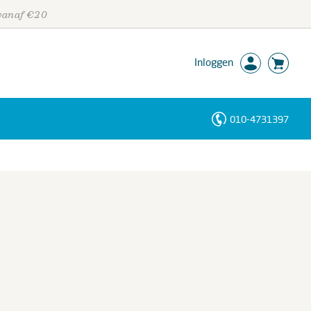
 vanaf €20
Inloggen
010-4731397
Personen
Trefwoorden