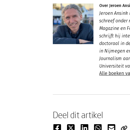
Over Jeroen Ans
Jeroen Ansink i
schreef onder 
Magazine en 
schrijft hij in
doctoraal in d
in Nijmegen en
Journalism aa
Universiteit v
Alle boeken v
Deel dit artikel