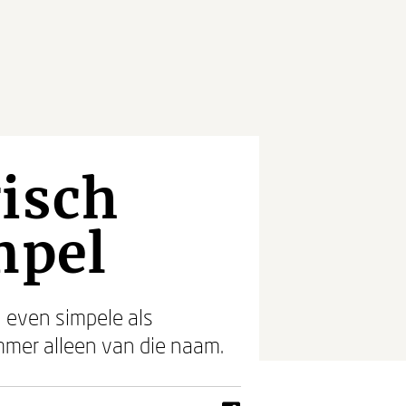
gisch
mpel
 even simpele als
mer alleen van die naam.