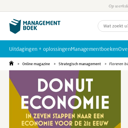
Op werkda
Uitdagingen + oplossingen
Managementboeken
Ove
Online magazine
Strategisch management
Floreren b