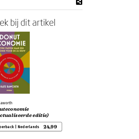
k bij dit artikel
Raworth
uteconomie
ctualiseerde editie)
24,99
perback | Nederlands