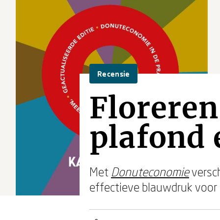
Recensie
Floreren
plafond 
Met
Donuteconomie
versc
effectieve blauwdruk voor