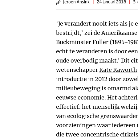
Jeroen Ansink
|
24 januari 2018
|
3-
‘Je verandert nooit iets als j
bestrijdt,’ zei de Amerikaans
Buckminster Fuller (1895-1983
echt te veranderen is door ee
oude overbodig maakt.’ Dit cit
wetenschapper
Kate Raworth
introductie in 2012 door zowe
milieubeweging is omarmd als
eeuwse economie. Het achterli
effectief: het menselijk welzi
van ecologische grenswaarden
voorzieningen waar iedereen 
die twee concentrische cirkels 