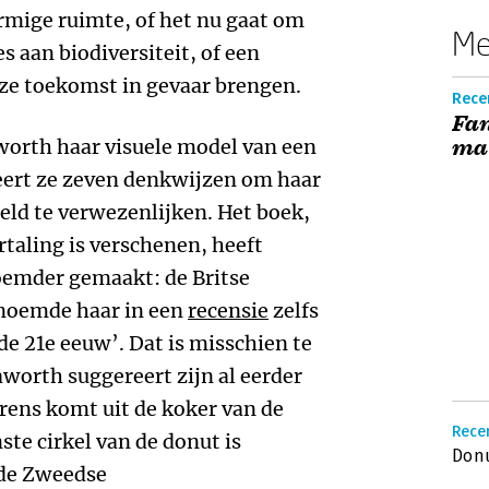
rmige ruimte, of het nu gaat om
Me
s aan biodiversiteit, of een
nze toekomst in gevaar brengen.
Recen
Fan
worth haar visuele model van een
ma
teert ze zeven denkwijzen om haar
reld te verwezenlijken. Het boek,
rtaling is verschenen, heeft
oemder gemaakt: de Britse
noemde haar in een
recensie
zelfs
e 21e eeuw’. Dat is misschien te
aworth suggereert zijn al eerder
rens komt uit de koker van de
Recen
ste cirkel van de donut is
Donu
 de Zweedse