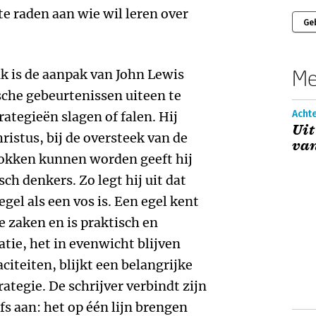
te raden aan wie wil leren over
Ge
Me
k is de aanpak van John Lewis
sche gebeurtenissen uiteen te
Acht
rategieën slagen of falen. Hij
Uit
ristus, bij de oversteek van de
van
rokken kunnen worden geeft hij
sch denkers. Zo legt hij uit dat
gel als een vos is. Een egel kent
le zaken en is praktisch en
tie, het in evenwicht blijven
citeiten, blijkt een belangrijke
ategie. De schrijver verbindt zijn
lfs aan: het op één lijn brengen