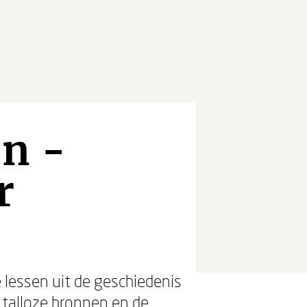
n -
r
 lessen uit de geschiedenis
p talloze bronnen en de