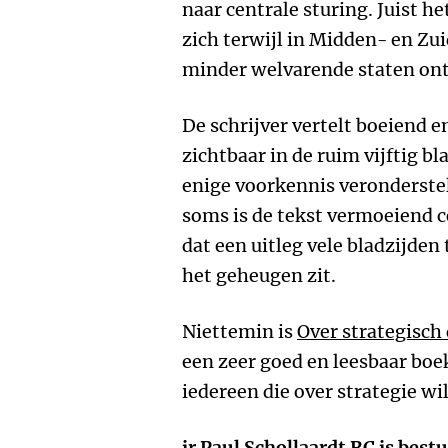
naar centrale sturing. Juist h
zich terwijl in Midden- en Zu
minder welvarende staten on
De schrijver vertelt boeiend e
zichtbaar in de ruim vijftig b
enige voorkennis veronderstel
soms is de tekst vermoeiend 
dat een uitleg vele bladzijden
het geheugen zit.
Niettemin is
Over strategisch
een zeer goed en leesbaar boek
iedereen die over strategie wil
ir
Paul Schollaardt
RC is bestu