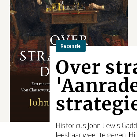
Recensie
Over str
'Aanrade
strategie
Historicus John Lewis Gadd
leesbaar weer te geven. Hij