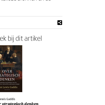
k bij dit artikel
Lewis Gaddis
r strategisch denken