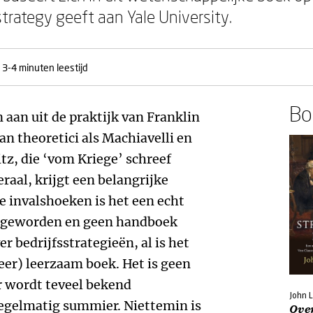
strategy geeft aan Yale University.
3-4 minuten leestijd
Boe
 aan uit de praktijk van Franklin
an theoretici als Machiavelli en
tz, die ‘vom Kriege’ schreef
eraal, krijgt een belangrijke
e invalshoeken is het een echt
geworden en geen handboek
er bedrijfsstrategieën, al is het
er) leerzaam boek. Het is geen
r wordt teveel bekend
John 
 regelmatig summier. Niettemin is
Ove