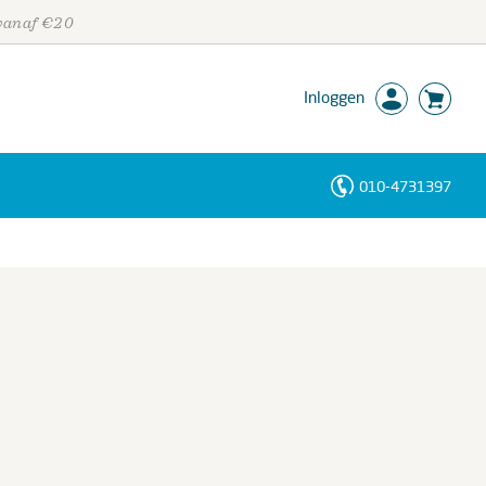
 vanaf €20
Inloggen
010-4731397
Personen
Trefwoorden