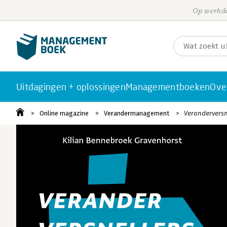
Op werkda
Uitdagingen + oplossingen
Managementboeken
Ove
Online magazine
Verandermanagement
Veranderversne