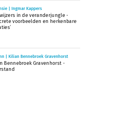
nsie | Ingmar Kappers
ijzers in de veranderjungle -
crete voorbeelden en herkenbare
aties’
mn | Kilian Bennebroek Gravenhorst
an Bennebroek Gravenhorst -
rstand