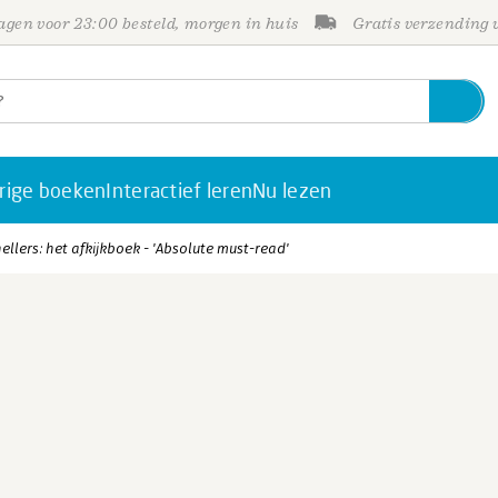
gen voor 23:00 besteld, morgen in huis
Gratis verzending
rige boeken
Interactief leren
Nu lezen
llers: het afkijkboek - 'Absolute must-read'