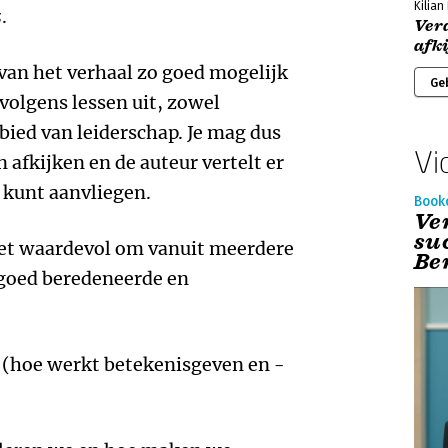
Kilia
s
.
Ver
afk
 van het verhaal zo goed mogelijk
Ge
rvolgens lessen uit, zowel
bied van leiderschap. Je mag dus
Vi
 afkijken en de auteur vertelt er
n kunt aanvliegen.
Book
Ve
su
het waardevol om vanuit meerdere
Be
goed beredeneerde en
 (hoe werkt betekenisgeven en -