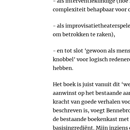
- als interventiekundige (ho
complexiteit behapbaar voor o
- als improvisatietheaterspel
om betrokken te raken),
- en tot slot ‘gewoon als men
knobbel' voor logisch redener
hebben.
Het boek is juist vanuit dit ‘
aanwinst op het bestaande aa
kracht van goede verhalen vo
beschreven is, voegt Bennebr
de bestaande boekenkast met 
basisingrediënt. Mijn inziens