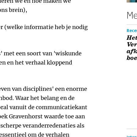
e leren we en hoe maken we
ns brein),
Me
er (welke informatie heb je nodig
Recen
Het
Ver
afk
s' met een soort van 'wiskunde
boe
en en het verhaal kloppend
weven van disciplines' een enorme
nbod. Waar het belang en de
oral vanuit de communicatiekant
oek Gravenhorst waarde toe aan
scherpe veranderredenaties als
 essentieel om de verhalen