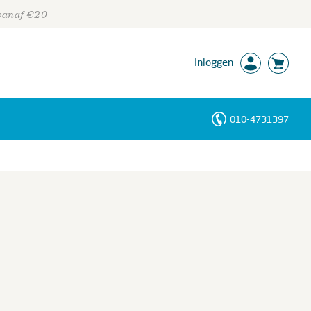
 vanaf €20
Inloggen
010-4731397
Personen
Trefwoorden