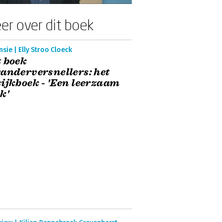
er over dit boek
sie | Elly Stroo Cloeck
 boek
anderversnellers: het
ijkboek - 'Een leerzaam
k'