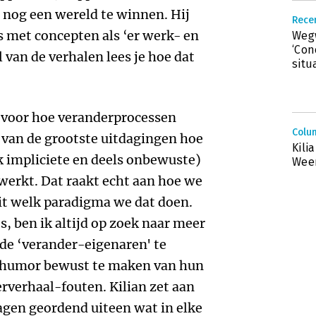
s nog een wereld te winnen. Hij
Rece
s met concepten als ‘er werk- en
Wegw
‘Con
 van de verhalen lees je hoe dat
situ
t voor hoe veranderprocessen
Colu
n van de grootste uitdagingen hoe
Kili
ak impliciete en deels onbewuste)
Wee
werkt. Dat raakt echt aan hoe we
it welk paradigma we dat doen.
 ben ik altijd op zoek naar meer
de ‘verander-eigenaren' te
n humor bewust te maken van hun
rverhaal-fouten. Kilian zet aan
agen geordend uiteen wat in elke