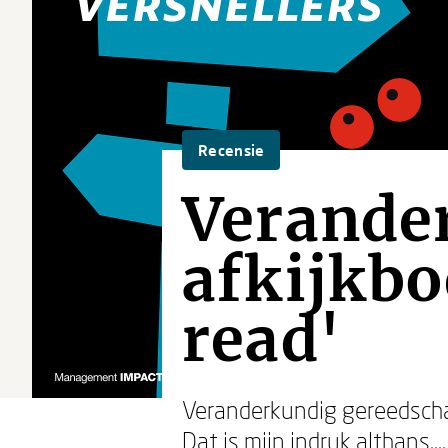
Recensie
Verander
afkijkbo
read'
Veranderkundig gereedscha
Dat is mijn indruk althans.