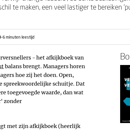
hil te maken, een veel lastiger te bereiken 'pu
4-6 minuten leestijd
Boe
rversnellers - het afkijkboek van
st
balans brengt. Managers horen
agers hoe zij het doen. Open,
de spreekwoordelijke schuitje. Dat
dere toegevoegde waarde, dan wat
r' zonder
t met zijn afkijkboek (heerlijk