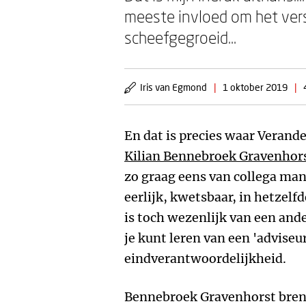
meeste invloed om het versc
scheefgegroeid...
Iris van Egmond
|
1 oktober 2019
|
En dat is precies waar Verande
Kilian Bennebroek Gravenhor
zo graag eens van collega man
eerlijk, kwetsbaar, in hetzelf
is toch wezenlijk van een an
je kunt leren van een 'adviseu
eindverantwoordelijkheid.
Bennebroek Gravenhorst breng