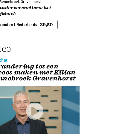
n Bennebroek Gravenhorst
anderversnellers: het
ijkboek
39,50
bonden | Nederlands
deo
chat
randering tot een
cces maken met Kilian
nnebroek Gravenhorst