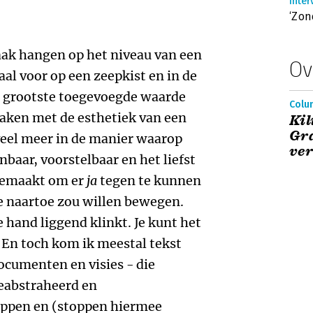
Inter
‘Zon
 vaak hangen op het niveau van een
Ov
al voor op een zeepkist en in de
e grootste toegevoegde waarde
Colu
 maken met de esthetiek van een
Kil
Gra
 veel meer in de manier waarop
ve
aar, voorstelbaar en het liefst
emaakt om er
ja
tegen te kunnen
e naartoe zou willen bewegen.
 hand liggend klinkt. Je kunt het
. En toch kom ik meestal tekst
ocumenten en visies - die
eabstraheerd en
appen en (stoppen hiermee