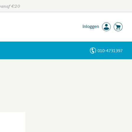
 vanaf €20
Inloggen
010-4731397
Personen
Trefwoorden