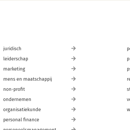
juridisch
p
leiderschap
p
marketing
p
mens en maatschappij
r
non-profit
s
ondernemen
v
organisatiekunde
w
personal finance
personeelsmanagement