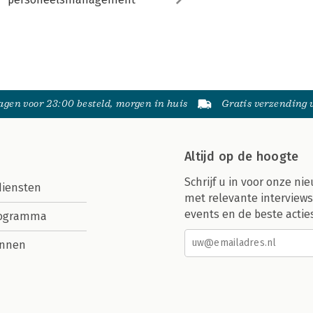
gen voor 23:00 besteld, morgen in huis
Gratis verzending
Altijd op de hoogte
Schrijf u in voor onze nie
diensten
met relevante interviews
events en de beste actie
rogramma
nnen