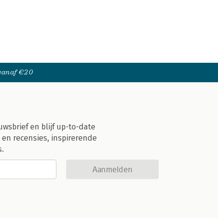
 vanaf €20
uwsbrief en blijf up-to-date
 en recensies, inspirerende
s.
Aanmelden