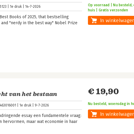
Op voorraad | Nu besteld, 
5123
1e druk
14-7-2026
huis | Gratis verzonden
Best Books of 2025, that bestselling
In winkelwage
" and "nerdy in the best way" Nobel Prize
€ 19,90
ht van het bestaan
Nu besteld, woensdag in h
463016001
1e druk
9-7-2026
In winkelwage
t indringende essay een fundamentele vraag:
n hervormen, maar wat economie in haar