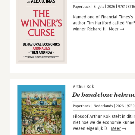
Paperback
Engels
2026
978198216
Named one of Financial Times’s 
author Tim Hartford called "fun
winner Richard H.
Meer
Arthur Kok
De bandeloze hebzuc
Paperback
Nederlands
2026
9789
Filosoof Arthur Kok stelt in di
niet hoe we de economie kunne
wezen eigenlijk ís.
Meer