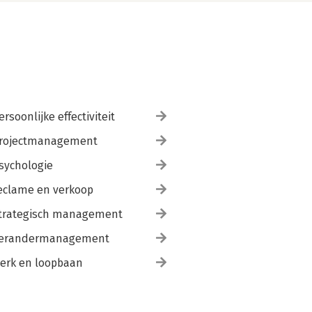
ersoonlijke effectiviteit
rojectmanagement
sychologie
eclame en verkoop
trategisch management
erandermanagement
erk en loopbaan