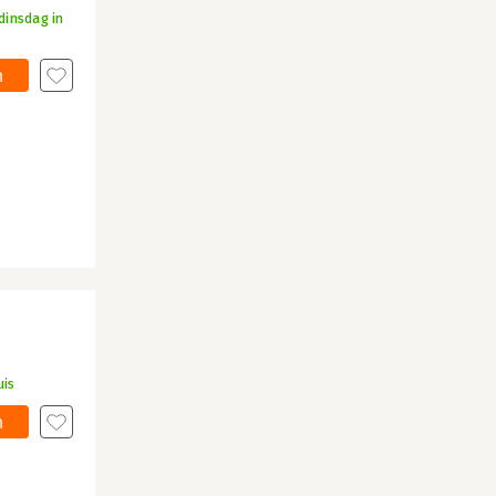
dinsdag in
n
uis
n