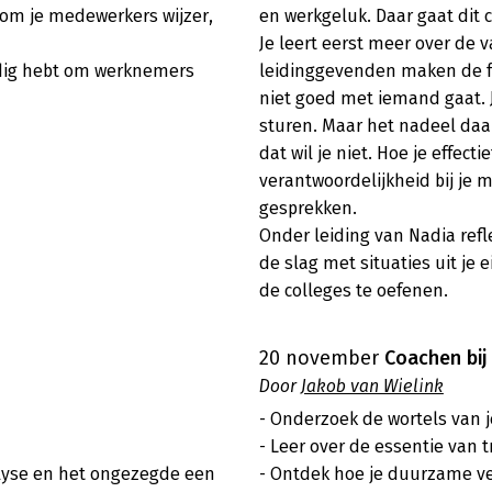
om je medewerkers wijzer, 
en werkgeluk. Daar gaat dit c
Je leert eerst meer over de va
odig hebt om werknemers 
leidinggevenden maken de fo
niet goed met iemand gaat. Je
sturen. Maar het nadeel daar
dat wil je niet. Hoe je effectie
verantwoordelijkheid bij je 
gesprekken. 

Onder leiding van Nadia refl
de slag met situaties uit je 
de colleges te oefenen.

20 november
Coachen bij
Door
Jakob van Wielink
- Onderzoek de wortels van j
- Leer over de essentie van tr
lyse en het ongezegde een 
- Ontdek hoe je duurzame ve