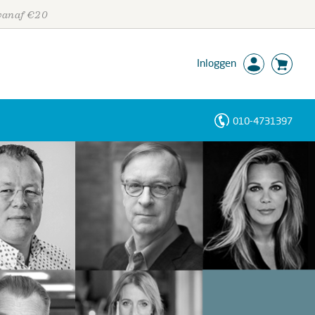
 vanaf €20
Inloggen
010-4731397
Personen
Trefwoorden