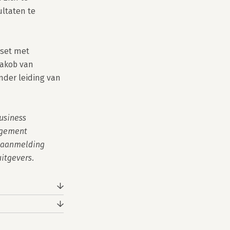
taten te 
set met 
akob van 
der leiding van 
siness 
agement 
 aanmelding 
itgevers.