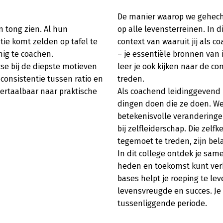
De manier waarop we gehecht
 tong zien. Al hun 
op alle levensterreinen. In d
ie komt zelden op tafel te 
context van waaruit jij als 
ig te coachen.

– je essentiële bronnen van 
se bij de diepste motieven 
leer je ook kijken naar de c
nsistentie tussen ratio en 
treden.

rtaalbaar naar praktische 
Als coachend leidinggevend
dingen doen die ze doen. Wet
betekenisvolle veranderinge
bij zelfleiderschap. Die zel
tegemoet te treden, zijn bela
In dit college ontdek je sam
heden en toekomst kunt verb
bases helpt je roeping te le
levensvreugde en succes. Je r
tussenliggende periode.
