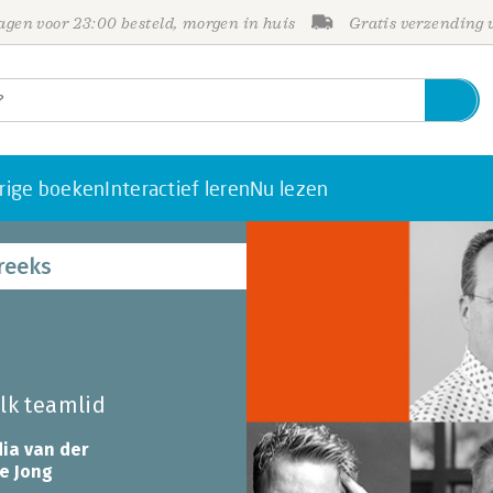
gen voor 23:00 besteld, morgen in huis
Gratis verzending
rige boeken
Interactief leren
Nu lezen
reeks
lk teamlid
ia van der
e Jong