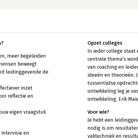
s?
Opzet colleges
In ieder college staa
ren, meer begeleiden
centrale thema’s wor
t mensen beweegt
van coaching en leide
end leidinggevende de
ideeën en theorieën. 
tussentijdse opdracht
ffectiever inzet
ontwikkeling leg je vas
or reflectie en
ontwikkeling. Erik Mai
jouw eigen vraagstuk
Voor wie?
Je hebt een leidinggev
nodig is om resultate
intervisie en
vaktechniek en resulta