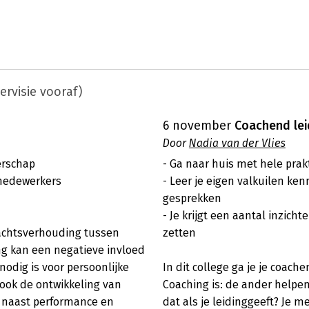
ervisie vooraf)
6 november
Coachend lei
Door
Nadia van der Vlies
rschap

- Ga naar huis met hele pra
medewerkers

- Leer je eigen valkuilen ken
gesprekken

- Je krijgt een aantal inzic
machtsverhouding tussen 
zetten

 kan een negatieve invloed 
dig is voor persoonlijke 
In dit college ga je je coache
r ook de ontwikkeling van 
Coaching is: de ander helpen 
 naast performance en 
dat als je leidinggeeft? Je 