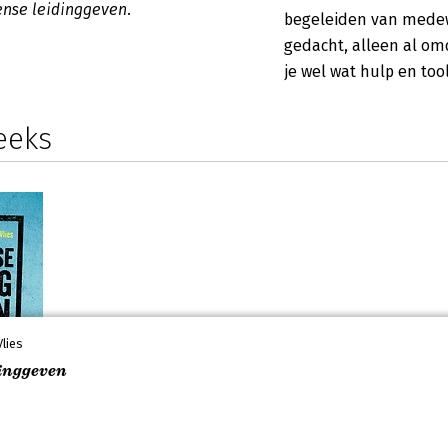
nse leidinggeven
.
begeleiden van medewe
gedacht, alleen al om
je wel wat hulp en too
eeks
lies
dinggeven