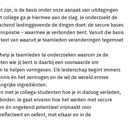
 zijn, is de basis onder onze aanpak van uitdagingen 
it college ga je hiermee aan de slag. Je onderzoekt de 
coachend leidinggevende de dingen doet: de secure bases 
inspiratie – waarmee je verbonden bent. Vanuit die basis 
ontext van waaruit je teamleden veranderingen tegemoet 
 help je teamleden te onderzoeken waarom ze de 
en wie jij bent is daarbij een voorwaarde om 
n te helpen vormgeven. Elk leiderschap begint immers 
fkennis én het vermogen en de wil de wereld ermee 
ngrijke ingrediënten.

en met je collega-studenten hoe je in dialoog verleden, 
inden. Je gaat ervaren hoe het werken met secure 
ven én ongekend potentieel vrijmaakt voor 
eflecteert en oefent, met elkaar en in de 