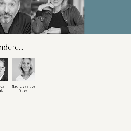
dere...
van
Nadia van der
nk
Vlies