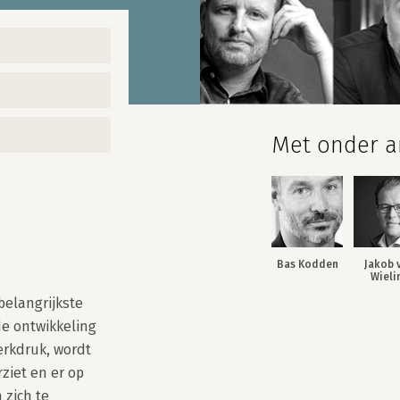
Met onder an
Bas Kodden
Jakob 
Wieli
elangrijkste 
e ontwikkeling 
rkdruk, wordt 
ziet en er op 
zich te 