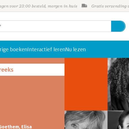
gen voor 23:00 besteld, morgen in huis
Gratis verzending
rige boeken
Interactief leren
Nu lezen
reeks
Goethem, Elisa