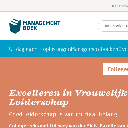
Op werkda
Uitdagingen + oplossingen
Managementboeken
Ove
College
Excelleren in Vrouwelijk
Leiderschap
Goed leiderschap is van cruciaal belang
Collegereeks met Lidewey van der Sluis, Pacelle van 