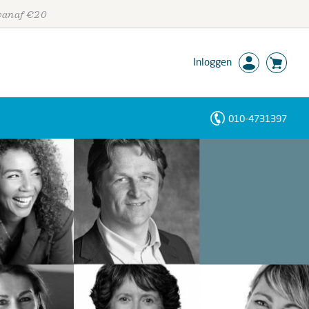
 vanaf €20
Inloggen
010-4731397
Personen
Trefwoorden