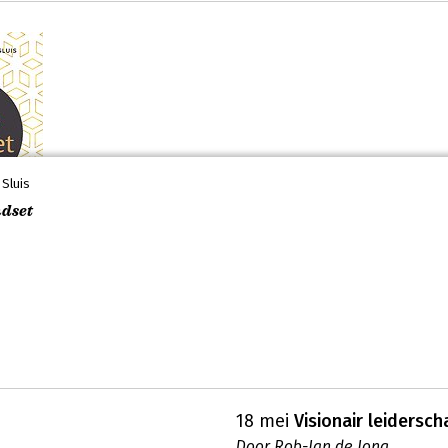
 Sluis
dset
18 mei
Visionair leidersc
Door
Rob-Jan de Jong