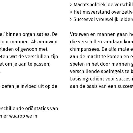
> Machtspolitiek: de verschil
> Het misverstand over zelfv
> Succesvol vrouwelijk leider
l’ binnen organisaties. De 
Vrouwen en mannen gaan hee
 door mannen. Als vrouwen 
die verschillen vandaan kom
ekleden of gewoon met 
chimpansees. De alfa male en
ten wat de verschillen zijn 
aan de macht te komen en er
t om je aan te passen, 
spelen in het door mannen ge


verschillende spelregels te 
basisingrediënt voor succes is.
efen je invloed uit op de 
aan de basis van een succesvo
schillende oriëntaties van 
ier waarop we in 