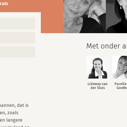
ruis
Met onder an
Lidewey van
Pacelle
der Sluis
Goeth
nnen, dat is 
en, zoals 
n langere 