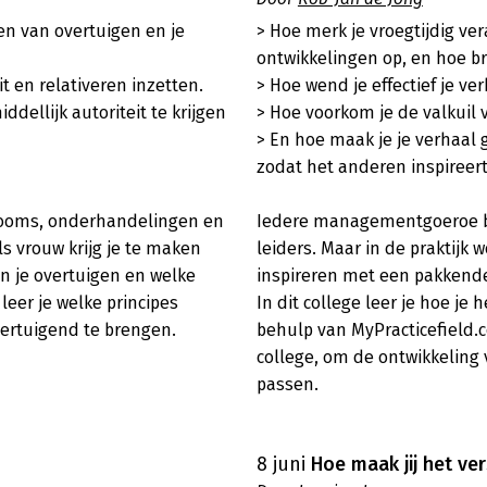
en van overtuigen en je 
> Hoe merk je vroegtijdig ve
ontwikkelingen op, en hoe br
t en relativeren inzetten.

> Hoe wend je effectief je ve
ellijk autoriteit te krijgen 
> Hoe voorkom je de valkuil 
> En hoe maak je je verhaal
zodat het anderen inspireert
rooms, onderhandelingen en 
Iedere managementgoeroe ben
 vrouw krijg je te maken 
leiders. Maar in de praktijk 
n je overtuigen en welke 
inspireren met een pakkende 
eer je welke principes 
In dit college leer je hoe j
ertuigend te brengen. 

behulp van MyPracticefield.
college, om de ontwikkeling v
passen.

8 juni
Hoe maak jij het ve