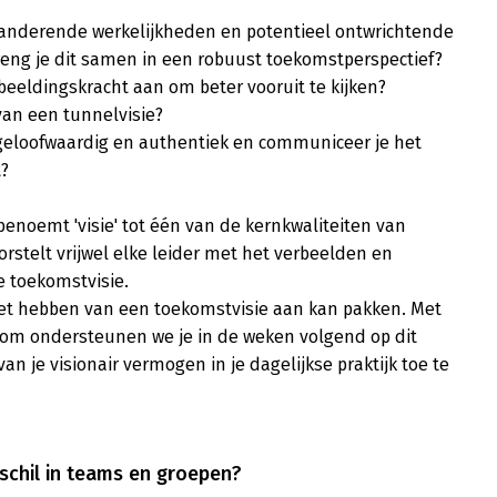
randerende werkelijkheden en potentieel ontwrichtende 
eng je dit samen in een robuust toekomstperspectief?

rbeeldingskracht aan om beter vooruit te kijken?

van een tunnelvisie?

 geloofwaardig en authentiek en communiceer je het 
?

oemt 'visie' tot één van de kernkwaliteiten van 
worstelt vrijwel elke leider met het verbeelden en 
toekomstvisie. 

e het hebben van een toekomstvisie aan kan pakken. Met 
com ondersteunen we je in de weken volgend op dit 
an je visionair vermogen in je dagelijkse praktijk toe te 
rschil in teams en groepen?