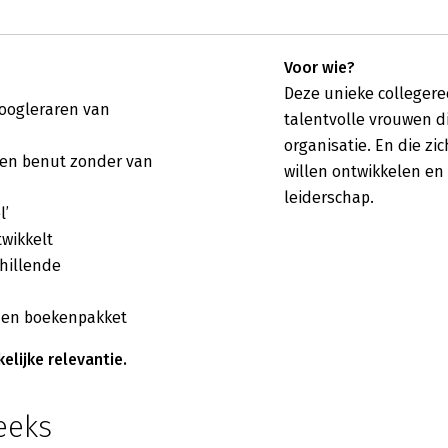
Voor wie?
Deze unieke collegere
hoogleraren van
talentvolle vrouwen d
organisatie. En die zi
t en benut zonder van
willen ontwikkelen en 
leiderschap.
l’
twikkelt
hillende
g en boekenpakket
elijke relevantie.
eeks