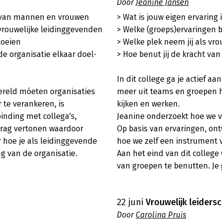
Door
Jeanine Jansen
 van mannen en vrouwen

> Wat is jouw eigen ervaring 
vrouwelijke leidinggevenden

> Welke (groeps)ervaringen b
oeien

> Welke plek neem jij als vro
e organisatie elkaar doel- 
> Hoe benut jij de kracht va
In dit college ga je actief aa
reld móeten organisaties 
meer uit teams en groepen 
te verankeren, is 
kijken en werken. 

inding met collega's, 
Jeanine onderzoekt hoe we v
rag vertonen waardoor 
Op basis van ervaringen, ont
 hoe je als leidinggevende 
hoe we zelf een instrument v
 van de organisatie.

Aan het eind van dit college
van groepen te benutten. Je
22 juni
Vrouwelijk leidersc
Door
Carolina Pruis