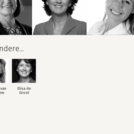
dere...
 van
Elisa de
em
Groot