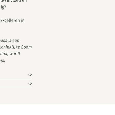
ouw invloed en 
ig?

 Excelleren in 
ks is een 
oninklijke Boom 
ding wordt 
rs.