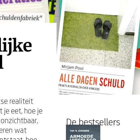
chuldenfabriek"
chuldenfabriek"
ijke
l
e realiteit
je eet, hoe je
 onzichtbaar,
De bestsellers
deren wat
ontstaat, hoe