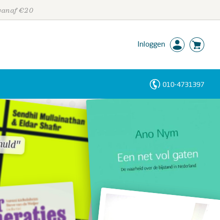
 vanaf €20
Inloggen
010-4731397
Personen
Trefwoorden
huld"
huld"