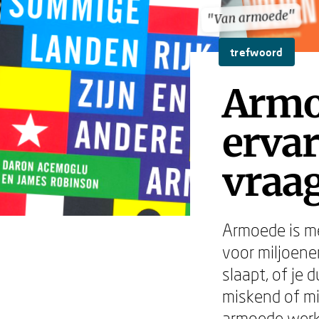
"Van armoede"
"Van armoede"
trefwoord
Armo
ervar
vraa
Armoede is me
voor miljoene
slaapt, of je 
miskend of mi
armoede werke