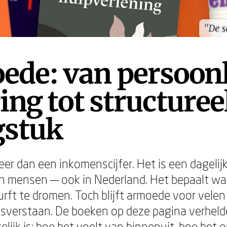
"De s
"De s
ede: van persoonl
ing tot structuree
gstuk
er dan een inkomenscijfer. Het is een dagelijks
n mensen — ook in Nederland. Het bepaalt wat 
durft te dromen. Toch blijft armoede voor velen
sverstaan. De boeken op deze pagina verhel
lijk is: hoe het voelt van binnenuit, hoe het 