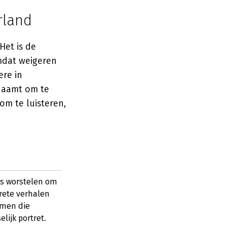
rland
Het is de
omdat weigeren
ere in
chaamt om te
 om te luisteren,
ks worstelen om
rete verhalen
mmen die
ijk portret.