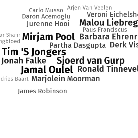
Arjen Van Veelen
Carlo Musso
Veroni Eichels
Daron Acemoglu
Malou Liebreg
Jurenne Hooi
Paus Franciscus
Mirjam Pool
ar Shafir
Barbara Ehrenr
ngbloed
Derk Vi
Partha Dasgupta
Tim 'S Jongers
Sjoerd van Gurp
Jonah Falke
Jamal Oulel
Ronald Tinneve
Marjolein Moorman
dries Baart
James Robinson