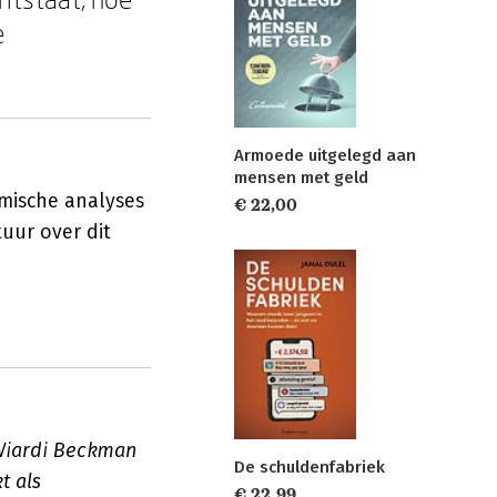
e
Armoede uitgelegd aan
mensen met geld
omische analyses
€ 22,00
uur over dit
 Wiardi Beckman
De schuldenfabriek
t als
€ 22,99