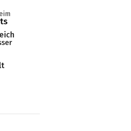
heim
ts
eich
sser
lt