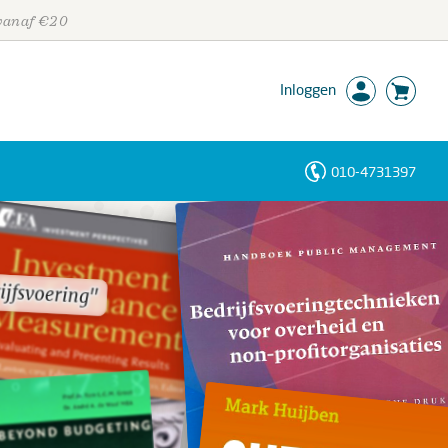
 vanaf €20
Inloggen
010-4731397
Personen
Trefwoorden
ijfsvoering"
ijfsvoering"