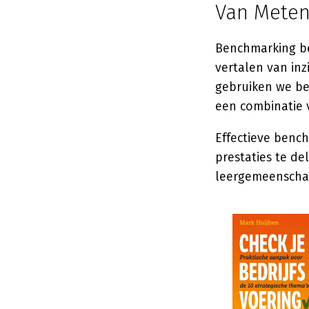
Van Mete
Benchmarking beg
vertalen van inz
gebruiken we be
een combinatie v
Effectieve benc
prestaties te de
leergemeenschap