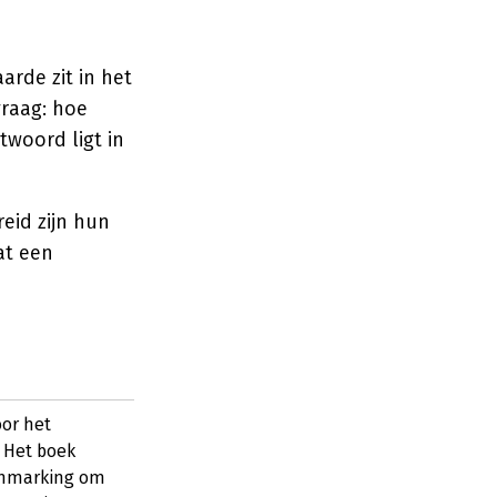
arde zit in het
vraag: hoe
woord ligt in
eid zijn hun
at een
oor het
 Het boek
chmarking om