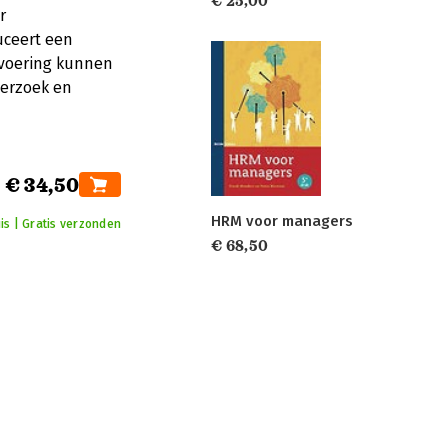
€ 25,00
r
uceert een
svoering kunnen
derzoek en
€ 34,50
HRM voor managers
uis | Gratis verzonden
€ 68,50