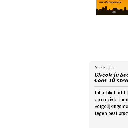
Mark Huijben
Check je be
voor 10 str
Dit artikel lich
op cruciale the
vergelijkingsm
tegen best pract