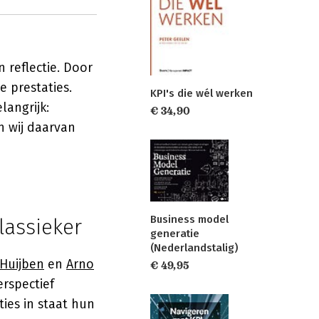
 reflectie. Door
e prestaties.
KPI's die wél werken
langrijk:
€ 34,90
 wij daarvan
Business model
assieker
generatie
(Nederlandstalig)
Huijben
en
Arno
€ 49,95
rspectief
ies in staat hun