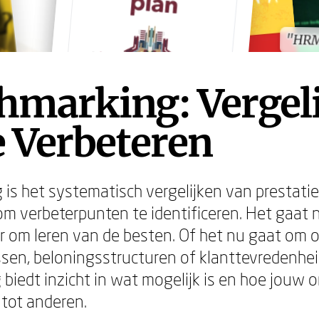
"HRM
"HRM
hmarking: Vergel
 Verbeteren
is het systematisch vergelijken van prestati
om verbeterpunten te identificeren. Het gaat 
r om leren van de besten. Of het nu gaat om 
ssen, beloningsstructuren of klanttevredenhei
biedt inzicht in wat mogelijk is en hoe jouw o
 tot anderen.