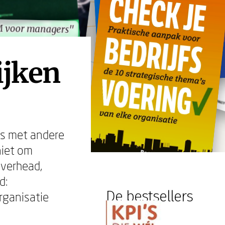
 voor managers"
 voor managers"
ijken
es met andere
niet om
overhead,
d:
De bestsellers
rganisatie