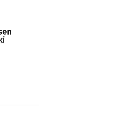
sen
ki