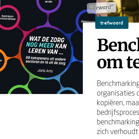
"Reward"
"Reward"
trefwoord
Benc
om te
Benchmarking 
organisaties 
kopiëren, maa
bedrijfsproce
benchmarking 
zich verhoudt