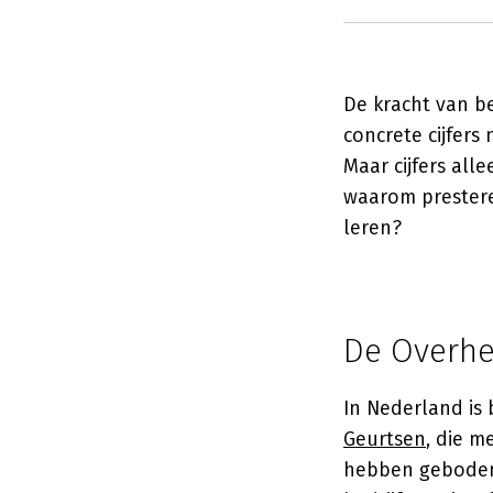
De kracht van be
concrete cijfers
Maar cijfers all
waarom prestere
leren?
De Overhe
In Nederland i
Geurtsen
, die 
hebben geboden o