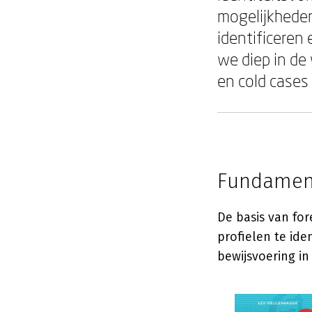
mogelijkheden
identificeren
we diep in d
en cold cases
Fundament
De basis van fo
profielen te ide
bewijsvoering i