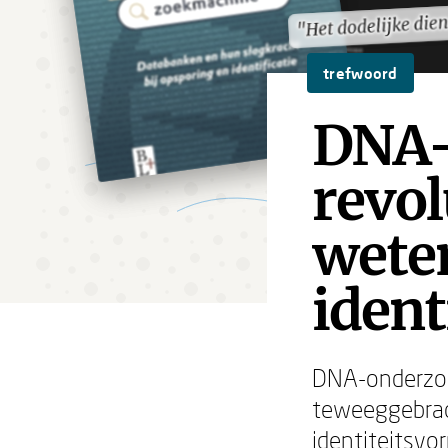
"Het dodelijke di
"Het dodelijke di
trefwoord
DNA-
revol
wete
ident
DNA-onderzoek
teweeggebrach
identiteitsvo