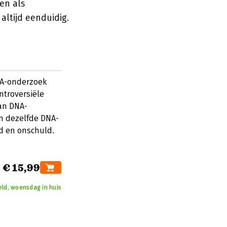
en als
altijd eenduidig.
NA-onderzoek
troversiële
an DNA-
an dezelfde DNA-
ld en onschuld.
€ 15,99
eld, woensdag in huis