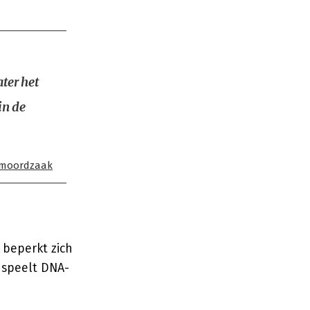
ter het
in de
 moordzaak
 beperkt zich
 speelt DNA-