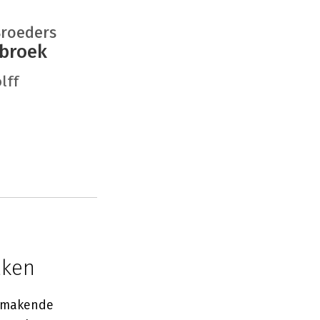
Broeders
nbroek
lff
aken
akmakende