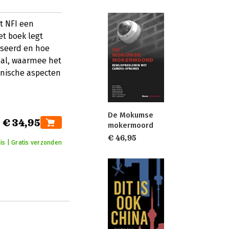
t NFI een
t boek legt
yseerd en hoe
aal, waarmee het
hnische aspecten
De Mokumse
€ 34,95
mokermoord
€ 46,95
is | Gratis verzonden