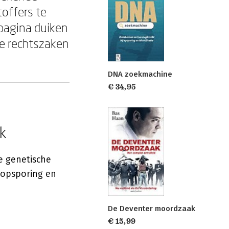
offers te
 pagina duiken
e rechtszaken
DNA zoekmachine
€ 34,95
k
e genetische
e opsporing en
De Deventer moordzaak
€ 15,99