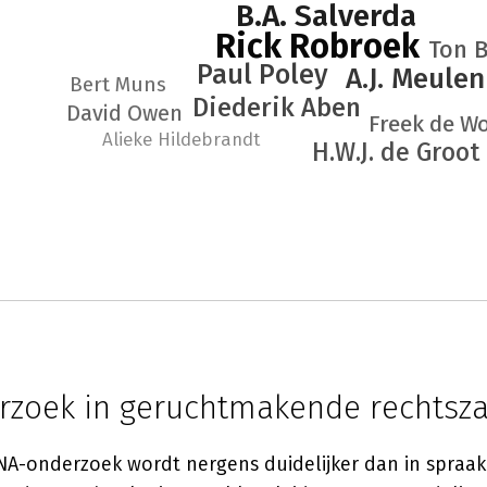
B.A. Salverda
Rick Robroek
Ton 
Paul Poley
A.J. Meule
Bert Muns
Diederik Aben
David Owen
Freek de Wo
Alieke Hildebrandt
H.W.J. de Groot
zoek in geruchtmakende rechtsz
NA-onderzoek wordt nergens duidelijker dan in spra