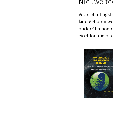
Nieuwe te
Voortplantingste
kind geboren wor
ouder? En hoe r
eiceldonatie of