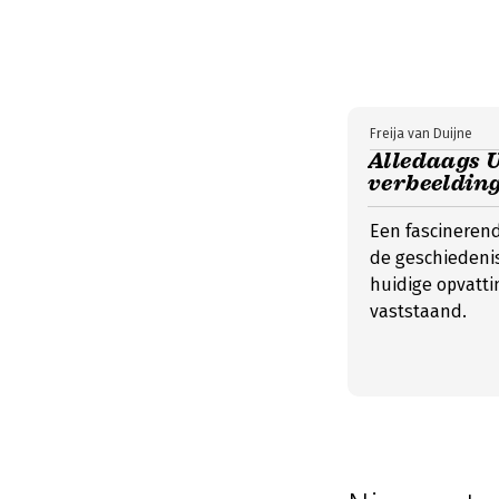
Freija van Duijne
Alledaags U
verbeelding
Een fascineren
de geschiedenis
huidige opvatti
vaststaand.