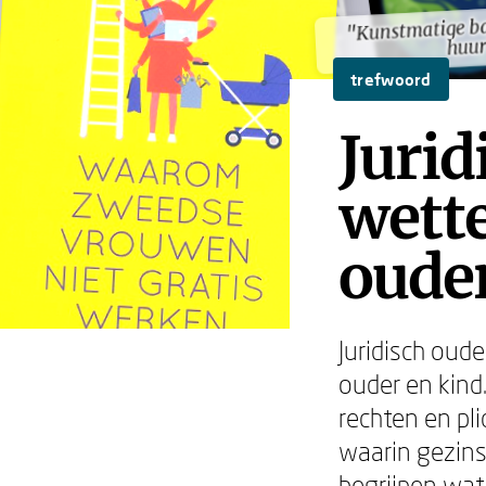
"Kunstmatige b
"Kunstmatige b
huu
huu
trefwoord
Jurid
wette
ouder
Juridisch oud
ouder en kind.
rechten en pl
waarin gezins
begrijpen wat