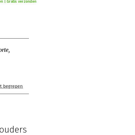
n | Gratis verzonden
orte,
ht begrepen
 ouders