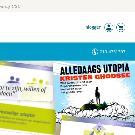
 vanaf €20
Inloggen
010-4731397
Personen
Trefwoorden
r te zijn, willen of
r te zijn, willen of
doen"
doen"