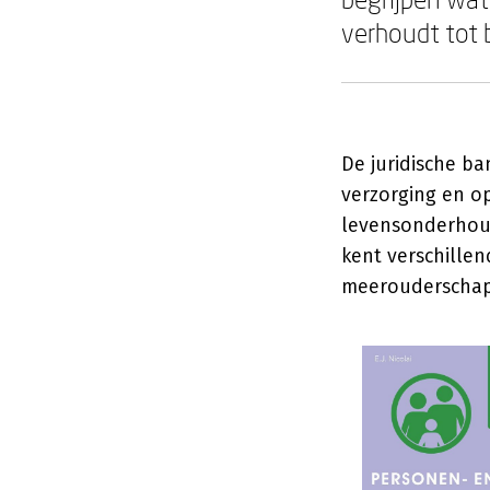
verhoudt tot 
De juridische ba
verzorging en op
levensonderhoud.
kent verschille
meerouderschap