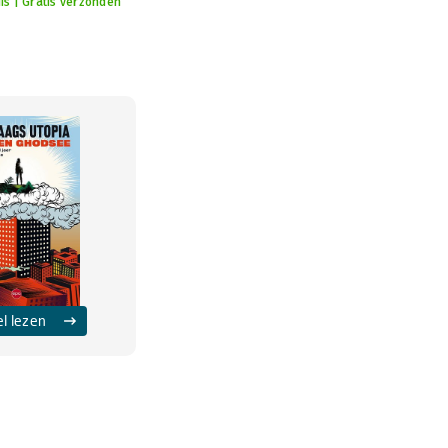
is | Gratis verzonden
el lezen