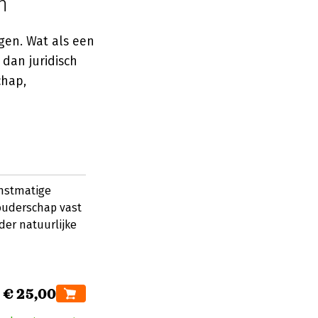
n
gen. Wat als een
dan juridisch
chap,
unstmatige
 ouderschap vast
er natuurlijke
€ 25,00