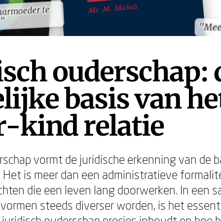
aarmoeder te
aarmoeder te
r"
r"
"Mee
"Mee
isch ouderschap: 
lijke basis van he
-kind relatie
erschap vormt de juridische erkenning van de 
 Het is meer dan een administratieve formalite
ichten die een leven lang doorwerken. In een 
vormen steeds diverser worden, is het essenti
 juridisch ouderschap precies inhoudt en hoe h