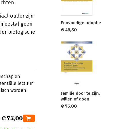
ichten.
aal ouder zijn
Eenvoudige adoptie
r meestal geen
€ 49,50
der biologische
rschap en
entiële lectuur
disch worden
Familie door te zijn,
willen of doen
€ 75,00
€ 75,00