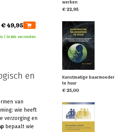
werken
€ 22,95
€ 49,95
is | Gratis verzonden
ogisch en
Kunstmatige baarmoeder
te huur
€ 25,00
vormen van
ming: wie heeft
ke verzorging en
ap
bepaalt wie