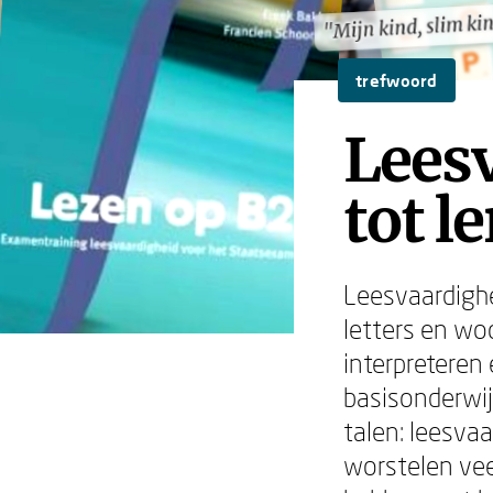
"Mijn kind, slim ki
"Mijn kind, slim ki
trefwoord
Leesv
tot l
Leesvaardighe
letters en wo
interpreteren 
basisonderwij
talen: leesvaa
worstelen vee