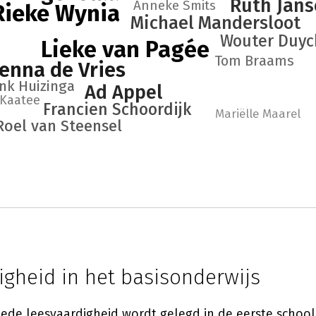
Ruth Jan
Anneke Smits
Rieke Wynia
Michael Mandersloot
Wouter Duyc
Lieke van Pagée
Tom Braams
enna de Vries
nk Huizinga
Ad Appel
 Kaatee
Francien Schoordijk
Mariëlle Maarel
Roel van Steensel
igheid in het basisonderwijs
oede leesvaardigheid wordt gelegd in de eerste school