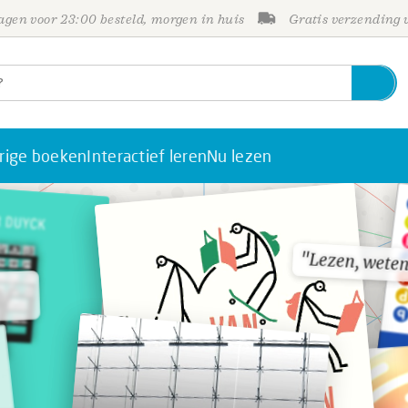
gen voor 23:00 besteld, morgen in huis
Gratis verzending
rige boeken
Interactief leren
Nu lezen
"Lezen, weten
"Lezen, weten