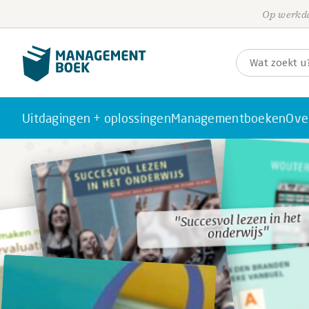
Op werkda
Uitdagingen + oplossingen
Managementboeken
Ove
"Succesvol lezen in het
"Succesvol lezen in het
onderwijs"
onderwijs"