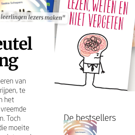
 leerlingen lezers maken"
 leerlingen lezers maken"
eutel
ing
feren van
ijpen, te
n het
t vreemde
De bestsellers
en. Toch
die moeite