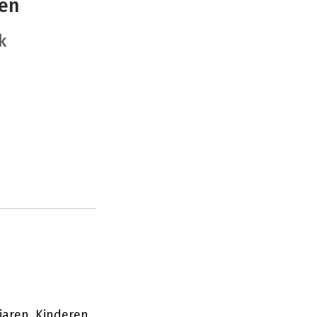
sen
k
jaren. Kinderen