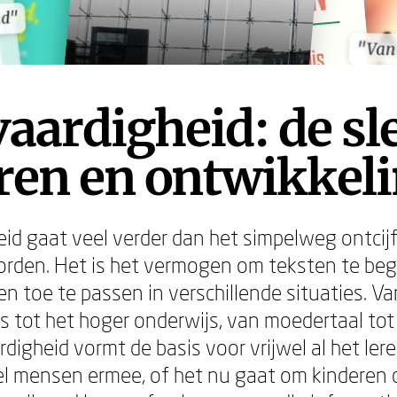
nd"
nd"
"Van
"Van
aardigheid: de sl
eren en ontwikkel
id gaat veel verder dan het simpelweg ontcij
orden. Het is het vermogen om teksten te begr
en toe te passen in verschillende situaties. Va
s tot het hoger onderwijs, van moedertaal to
rdigheid vormt de basis voor vrijwel al het ler
l mensen ermee, of het nu gaat om kinderen 