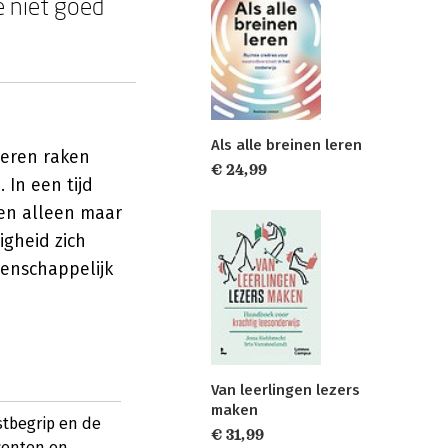
e niet goed
Als alle breinen leren
deren raken
€ 24,99
 In een tijd
zen alleen maar
igheid zich
enschappelijk
Van leerlingen lezers
maken
stbegrip en de
€ 31,99
centen en