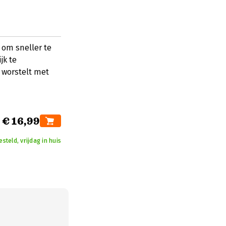
 om sneller te
jk te
 worstelt met
€ 16,99
teld, vrijdag in huis