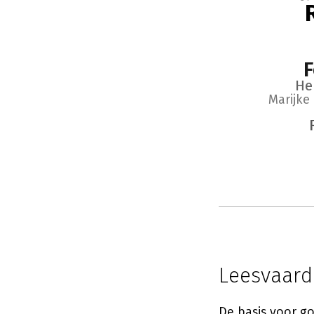
F
He
Marijke
Leesvaard
De basis voor g