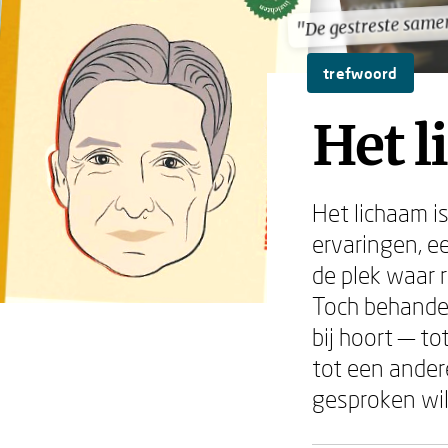
"De gestreste same
"De gestreste same
trefwoord
Het l
Het lichaam i
ervaringen, e
de plek waar 
Toch behandel
bij hoort — t
tot een andere
gesproken wil