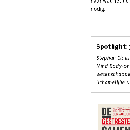
naar wat het lic
nodig.
Spotlight:
Stephan Claes
Mind Body-ond
wetenschappel
lichamelijke u