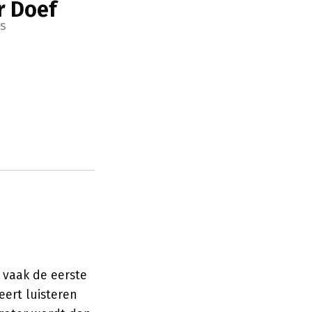
r Doef
s
 vaak de eerste
eert luisteren