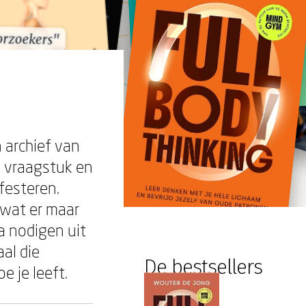
orzoekers"
orzoekers"
 archief van
h vraagstuk en
festeren.
 wat er maar
a nodigen uit
aal die
De bestsellers
e je leeft.