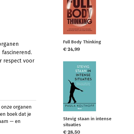
Full Body Thinking
 organen
€ 24,99
 fascinerend.
r respect voor
n onze organen
en boek dat je
Stevig staan in intense
haam — en
situaties
€ 28,50