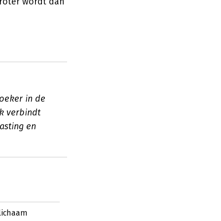
groter wordt dan
oeker in de
k verbindt
asting en
 lichaam