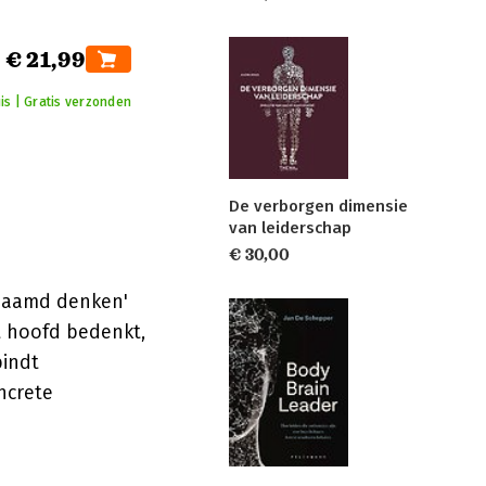
€ 21,99
is | Gratis verzonden
De verborgen dimensie
van leiderschap
€ 30,00
chaamd denken'
t hoofd bedenkt,
indt
ncrete