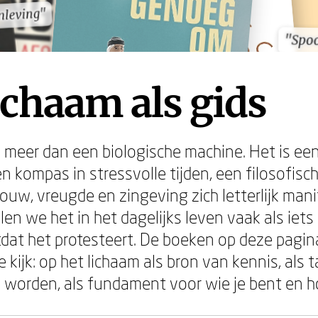
nleving"
nleving"
"Spo
"Spo
ichaam als gids
s meer dan een biologische machine. Het is een
en kompas in stressvolle tijden, een filosofisc
rouw, vreugde en zingeving zich letterlijk mani
en we het in het dagelijks leven vaak als iets
otdat het protesteert. De boeken op deze pagin
 kijk: op het lichaam als bron van kennis, als t
 worden, als fundament voor wie je bent en ho