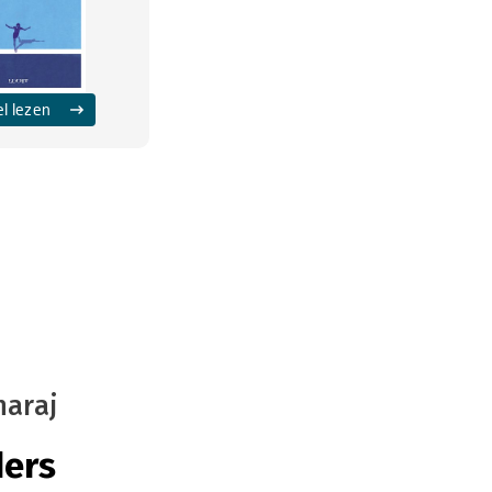
el lezen
haraj
ders