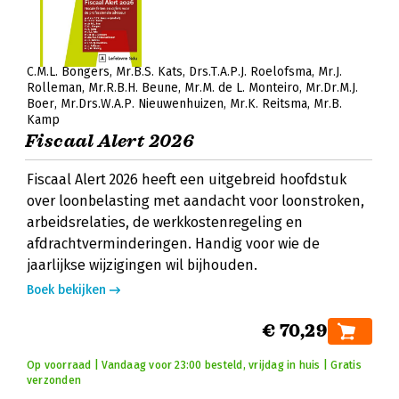
C.M.L. Bongers
Mr.B.S. Kats
Drs.T.A.P.J. Roelofsma
Mr.J.
Rolleman
Mr.R.B.H. Beune
Mr.M. de L. Monteiro
Mr.Dr.M.J.
Boer
Mr.Drs.W.A.P. Nieuwenhuizen
Mr.K. Reitsma
Mr.B.
Kamp
Fiscaal Alert 2026
Fiscaal Alert 2026 heeft een uitgebreid hoofdstuk
over loonbelasting met aandacht voor loonstroken,
arbeidsrelaties, de werkkostenregeling en
afdrachtverminderingen. Handig voor wie de
jaarlijkse wijzigingen wil bijhouden.
Boek bekijken
€ 70,29
Op voorraad | Vandaag voor 23:00 besteld, vrijdag in huis | Gratis
verzonden