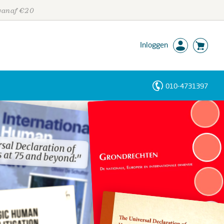
 vanaf €20
Inloggen
010-4731397
Personen
Trefwoorden
sal Declaration of
sal Declaration of
 at 75 and beyond:"
 at 75 and beyond:"