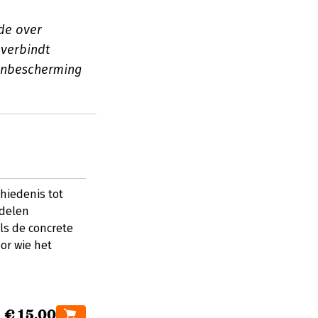
de over
 verbindt
tenbescherming
hiedenis tot
ddelen
ls de concrete
or wie het
€ 15,00