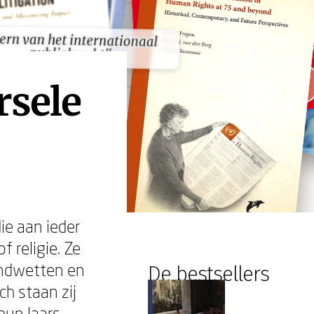
ern van het internationaal
ern van het internationaal
publiekrecht"
publiekrecht"
rsele
ie aan ieder
 religie. Ze
rondwetten en
De bestsellers
ch staan zij
hun laars