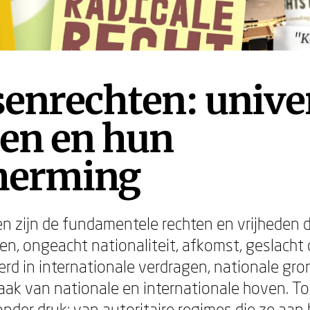
"K
"K
enrechten: unive
ten en hun
herming
 zijn de fundamentele rechten en vrijheden d
, ongeacht nationaliteit, afkomst, geslacht of
erd in internationale verdragen, nationale g
raak van nationale en internationale hoven. To
nder druk: van autoritaire regimes die ze aan 