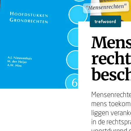
"Mensenrechten"
"Mensenrechten"
trefwoord
Mens
rech
besc
Mensenrechten
mens toekomen
liggen verank
in de rechtsp
voortdurend o