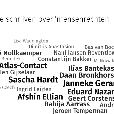
e schrijven over 'mensenrechten'
Lisa Waddington
Dimitris Anastasiou
Bas van Boc
é Nollkaemper
Nani Jansen Reventlo
Constantijn Bakker
 Benedek
M. Nowa
Atlas-Contact
Ilias Banteka
llen Gijselaar
Daan Bronkhors
Sascha Hardt
Janneke Gera
p Czech
Ingrid Leijten
Eduard Nazar
Afshin Ellian
Geert Corsten
Bahija Aarrass
Andr
Jeroen Temperman