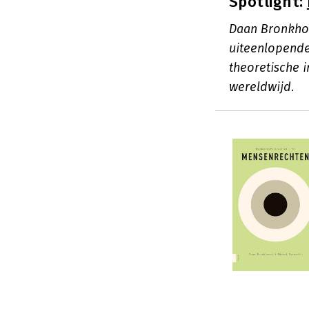
Spotlight:
Daan Bronkhor
uiteenlopende
theoretische 
wereldwijd.