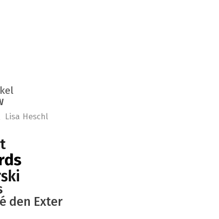
kel
w
k
Lisa Heschl
s
t
rds
ski
s
é den Exter