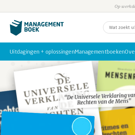
Op werkda
Uitdagingen + oplossingen
Managementboeken
Ove
"De Universele Verklaring va
"De Universele Verklaring va
Rechten van de Mens"
Rechten van de Mens"