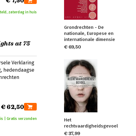
€ 7,50
eld, zaterdag in huis
Grondrechten - De
nationale, Europese en
internationale dimensie
ghts at 75
€ 69,50
rsele Verklaring
ng, hedendaagse
nrechten
€ 62,50
is | Gratis verzonden
Het
rechtvaardigheidsgevoel
€ 37,99