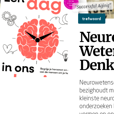
"Successful Aging"
"Successful Aging"
trefwoord
Neur
Wete
Denk
Neurowetensch
bezighoudt me
kleinste neu
onderzoeken 
vormen en ons