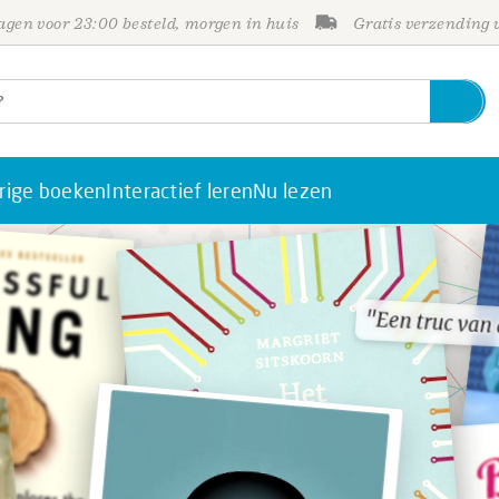
gen voor 23:00 besteld, morgen in huis
Gratis verzending
rige boeken
Interactief leren
Nu lezen
"Een truc van 
"Een truc van 