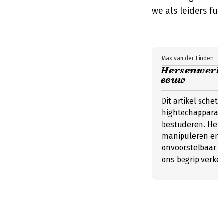
we als leiders 
Max van der Linden
Hersenwerk
eeuw
Dit artikel sc
hightechappara
bestuderen. Het
manipuleren en 
onvoorstelbaar 
ons begrip verk