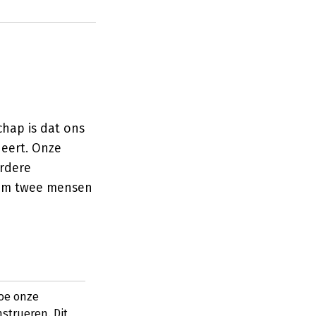
hap is dat ons
ueert. Onze
rdere
arom twee mensen
hoe onze
strueren. Dit