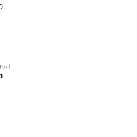
p'
Paul
n