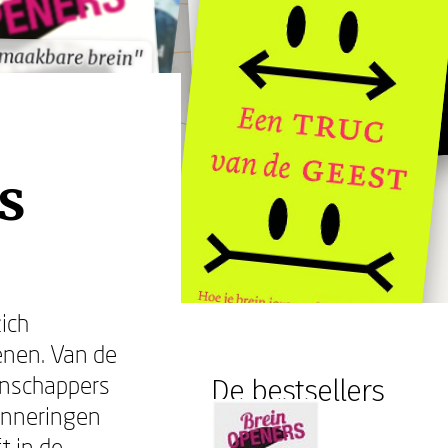
 maakbare brein"
 maakbare brein"
s
ich
enen. Van de
enschappers
De bestsellers
inneringen
t in de