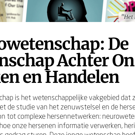
"Het
"Het
owetenschap: De
nschap Achter On
en en Handelen
ap is het wetenschappelijke vakgebied dat z
t de studie van het zenuwstelsel en de hers
ron tot complexe hersennetwerken: neurowet
hoe onze hersenen informatie verwerken, her
 gedrag sturen. Deze jonge wetenschap heef