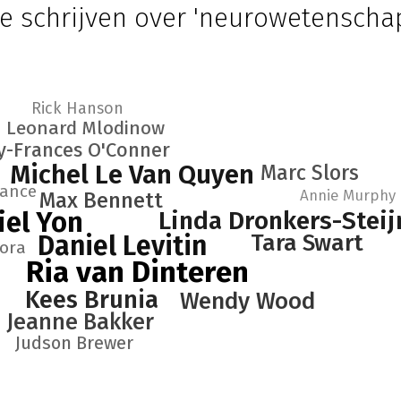
ie schrijven over 'neurowetenscha
Rick Hanson
Leonard Mlodinow
y-Frances O'Conner
Michel Le Van Quyen
Marc Slors
hance
Annie Murphy 
Max Bennett
iel Yon
Linda Dronkers-Steij
Tara Swart
Daniel Levitin
ora
Ria van Dinteren
Kees Brunia
Wendy Wood
Jeanne Bakker
Judson Brewer