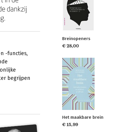
e dankzij
g.
Breinopeners
€ 28,00
 -functies,
ende
onlijke
er begrijpen
Het maakbare brein
€ 15,99