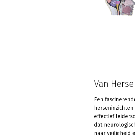
Van Herse
Een fascinerend
herseninzichten
effectief leider
dat neurologisc
naar veiligheid