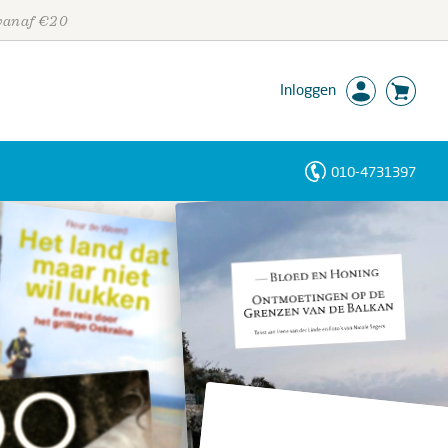
 vanaf €20
Inloggen
010-4731397
Personen
Trefwoorden