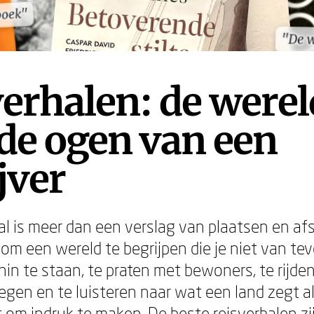
boek"
boek"
"De w
"De w
erhalen: de werel
de ogen van een
jver
al is meer dan een verslag van plaatsen en af
 om een wereld te begrijpen die je niet van te
nin te staan, te praten met bewoners, te rijde
en en te luisteren naar wat een land zegt als
 om indruk te maken. De beste reisverhalen zij