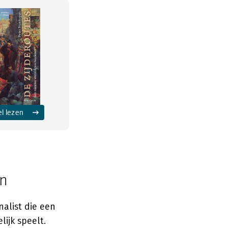
el lezen
en
rnalist die een
ijk speelt.