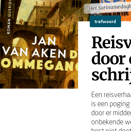
"Het Surinamedag
"Het Surinamedag
trefwoord
Reisv
door 
schri
Een reisverha
is een poging
door er midde
onbekende weg
best niet doet