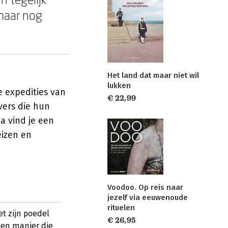
 maar nog
Het land dat maar niet wil
lukken
e expedities van
€ 22,99
jvers die hun
a vind je een
eizen en
Voodoo. Op reis naar
jezelf via eeuwenoude
rituelen
et zijn poedel
€ 26,95
een manier die