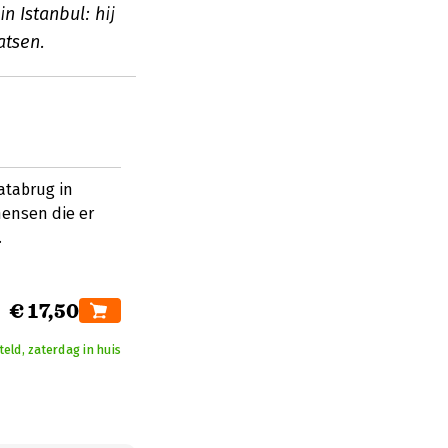
n Istanbul: hij
atsen.
atabrug in
mensen die er
.
€ 17,50
eld, zaterdag in huis