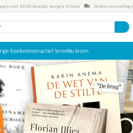
gen voor 23:00 besteld, morgen in huis
Gratis verzending
rige boeken
Interactief leren
Nu lezen
"De brug"
"De brug"