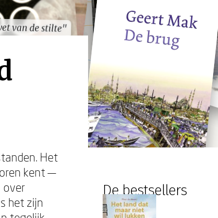
et van de stilte"
et van de stilte"
d
standen. Het
voren kent —
n over
De bestsellers
 het zijn
n tegelijk