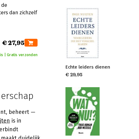
 de
ters dan zichzelf
€ 27,95
is | Gratis verzonden
Echte leiders dienen
€ 29,95
derschap
ent, beheert —
jten
is in
erbindt
 maakt duidelijk