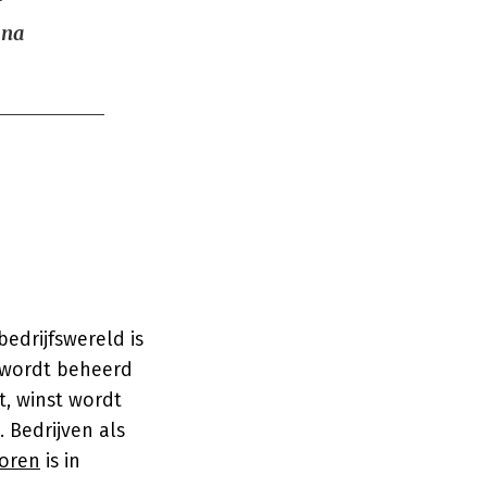
 na
edrijfswereld is
 wordt beheerd
t, winst wordt
. Bedrijven als
Koren
is in