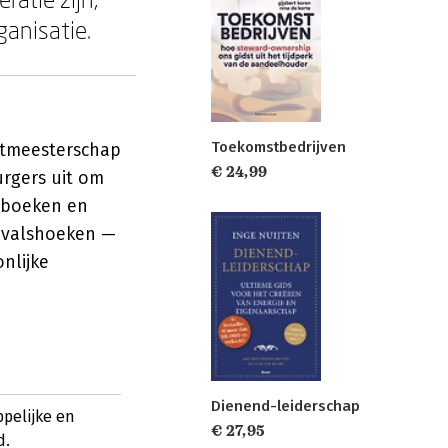
anisatie.
Toekomstbedrijven
entmeesterschap
€ 24,99
urgers uit om
e boeken en
invalshoeken —
nlijke
Dienend-leiderschap
pelijke en
€ 27,95
d.