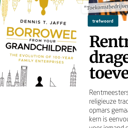
"Toekomstbedrijve
"Toekomstbedrijve
trefwoord
Rent
drage
toev
Rentmeestersc
religieuze tr
opmars gemaa
kern is eenvou
voor iemand di