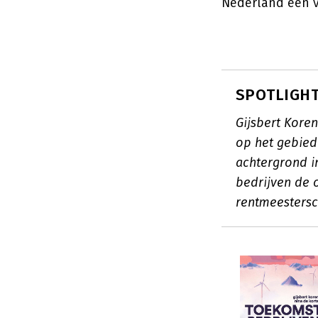
Nederland een v
SPOTLIGHT:
Gijsbert Kore
op het gebied
achtergrond i
bedrijven de
rentmeestersch