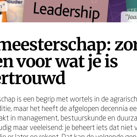
n"
n"
"Jaa
"Jaa
meesterschap: zo
n voor wat je is
ertrouwd
hap is een begrip met wortels in de agrarisc
aditie, maar het heeft de afgelopen decennia e
kt in management, bestuurskunde en duurza
dig maar veeleisend: je beheert iets dat niet v
e er later op rekent. Dat kan de volgende gene