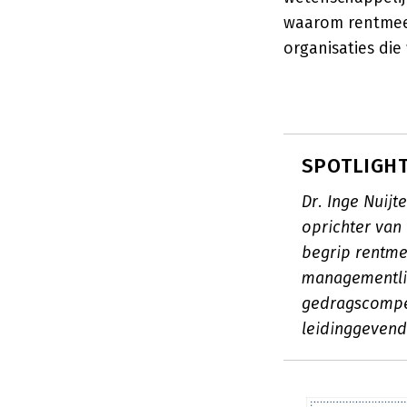
waarom rentmees
organisaties die 
SPOTLIGHT:
Dr. Inge Nuij
oprichter van 
begrip rentme
managementlit
gedragscompe
leidinggeven