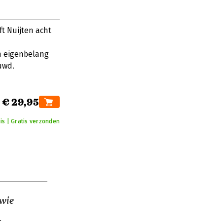
ft Nuijten acht
n eigenbelang
uwd.
€ 29,95
is | Gratis verzonden
 wie
.