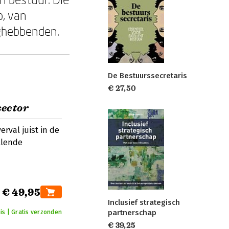
p, van
nghebbenden.
De Bestuurssecretaris
€ 27,50
sector
rval juist in de
llende
€ 49,95
Inclusief strategisch
partnerschap
uis | Gratis verzonden
€ 39,25