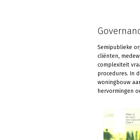
Governanc
Semipublieke or
cliënten, medewe
complexiteit vr
procedures. In d
woningbouw aan
hervormingen oo