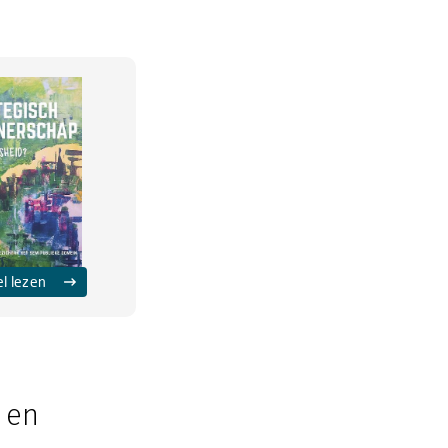
el lezen
 en