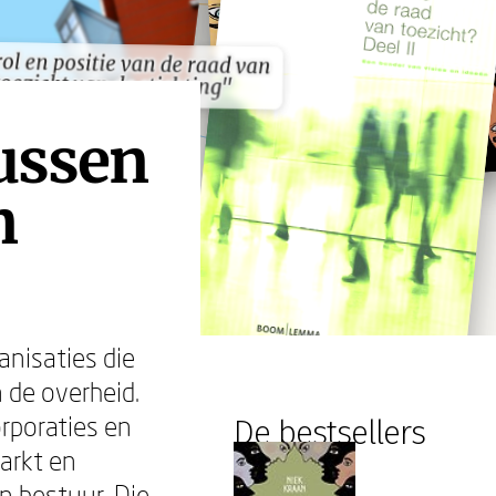
rol en positie van de raad van
rol en positie van de raad van
toezicht van de stichting"
toezicht van de stichting"
tussen
n
anisaties die
 de overheid.
rporaties en
De bestsellers
arkt en
n bestuur. Die