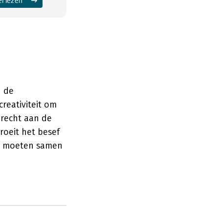
el lezen
n de
reativiteit om
 recht aan de
roeit het besef
ht moeten samen