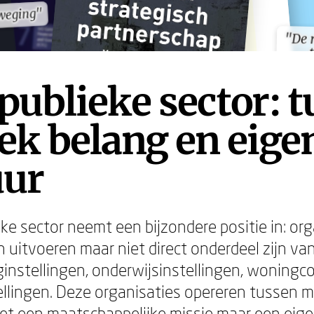
weging"
weging"
"De 
"De 
ublieke sector: 
ek belang en eige
uur
ke sector neemt een bijzondere positie in: org
n uitvoeren maar niet direct onderdeel zijn van
instellingen, onderwijsinstellingen, woningco
tellingen. Deze organisaties opereren tussen m
met een maatschappelijke missie maar een eige