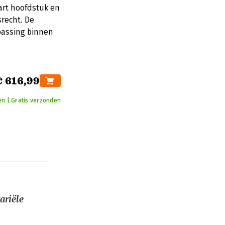
art hoofdstuk en
recht. De
passing binnen
€ 616,99
en | Gratis verzonden
ariële