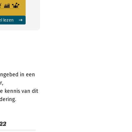
el lezen
 ingebed in een
r,
 kennis van dit
dering.
22