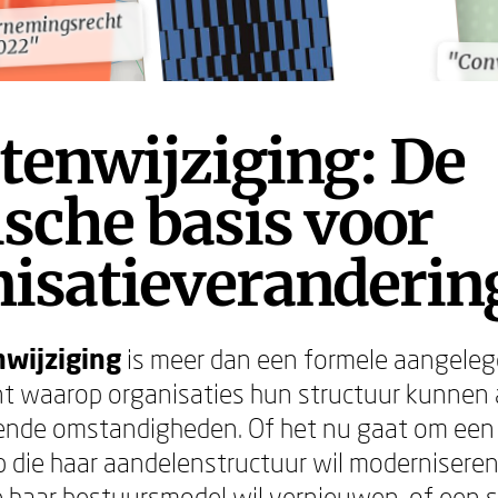
nemingsrecht
nemingsrecht
022"
022"
"Con
"Con
tenwijziging: De
ische basis voor
nisatieveranderin
nwijziging
is meer dan een formele aangelege
t waarop organisaties hun structuur kunnen
ende omstandigheden. Of het nu gaat om ee
die haar aandelenstructuur wil moderniseren
e haar bestuursmodel wil vernieuwen, of een s