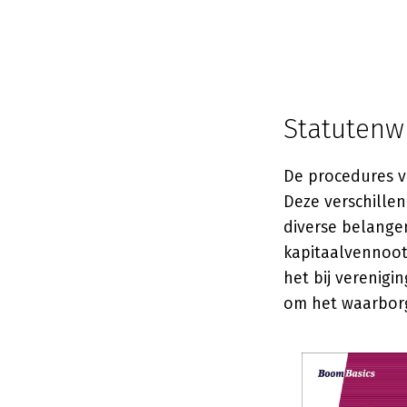
Statutenwi
De procedures v
Deze verschille
diverse belangen
kapitaalvennoot
het bij verenigi
om het waarborg