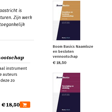
astricht is
turen. Zijn werk
toegankelijk
Boom Basics Naamloze
en besloten
vennootschap
nootschap
€ 18,50
iaal instrument
e auteurs
 deze zo
€ 18,50