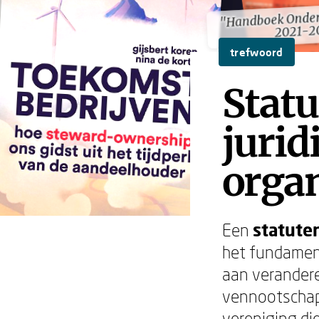
"Handboek Onder
"Handboek Onder
2021-2
2021-2
trefwoord
Statu
jurid
orga
Een
statute
het fundamen
aan verander
vennootschap 
vereniging di