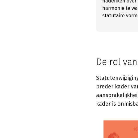
nadenken over s
harmonie te wa
statutaire vorm
De rol va
Statutenwijzigin
breder kader va
aansprakelijkhe
kader is onmisba