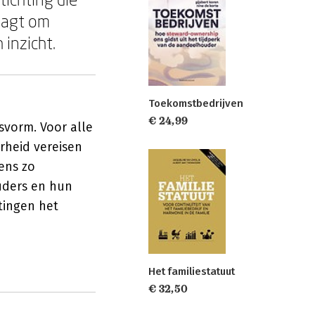
raagt om
 inzicht.
Toekomstbedrijven
€ 24,99
tsvorm. Voor alle
rheid vereisen
tens zo
ders en hun
htingen het
Het familiestatuut
€ 32,50