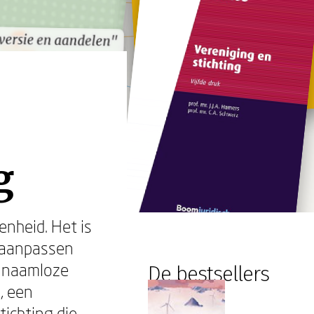
versie en aandelen"
versie en aandelen"
g
nheid. Het is
 aanpassen
n naamloze
De bestsellers
, een
tichting die