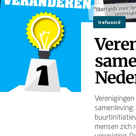
"Startgids voor h
"Startgids voor h
verenigi
verenigi
trefwoord
Vere
same
Nede
Verenigingen
samenleving. 
buurtinitiati
mensen zich r
vereniging. De