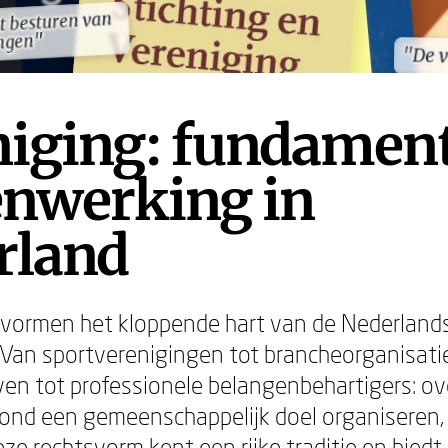
et besturen van
et besturen van
ngen"
ngen"
"De v
"De v
niging: fundamen
nwerking in
rland
 vormen het kloppende hart van de Nederland
Van sportverenigingen tot brancheorganisati
even tot professionele belangenbehartigers: ov
ond een gemeenschappelijk doel organiseren,
ze rechtsvorm kent een rijke traditie en biedt