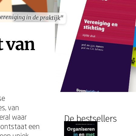
ereniging in de praktijk"
ereniging in de praktijk"
t van
se
es, van
eral waar
De bestsellers
 ontstaat een
 een uniek