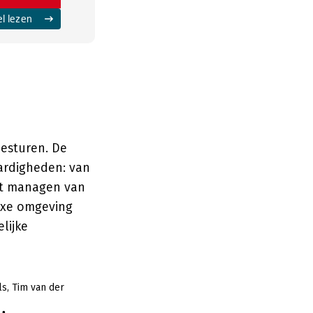
el lezen
besturen. De
aardigheden: van
het managen van
exe omgeving
lijke
ls
Tim van der