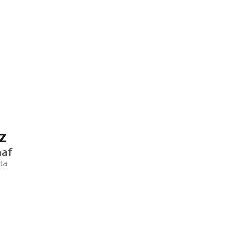
z
aaf
ta