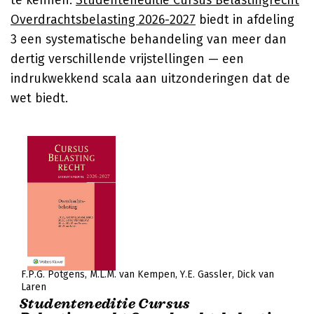
te kennen.
Studenteneditie Cursus Belastingrecht
Overdrachtsbelasting 2026-2027
biedt in afdeling
3 een systematische behandeling van meer dan
dertig verschillende vrijstellingen — een
indrukwekkend scala aan uitzonderingen dat de
wet biedt.
F.P.G. Pötgens
M.L.M. van Kempen
Y.E. Gassler
Dick van
Laren
Studenteneditie Cursus