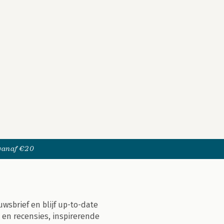
 vanaf €20
uwsbrief en blijf up-to-date
 en recensies, inspirerende