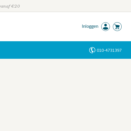
 vanaf €20
Inloggen
010-4731397
Personen
Trefwoorden