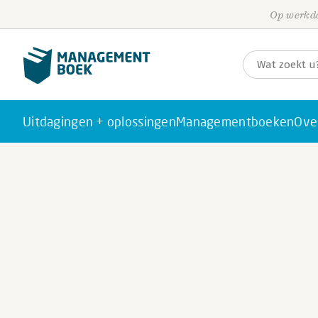
Op werkda
Uitdagingen + oplossingen
Managementboeken
Ove