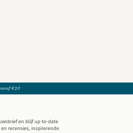
 vanaf €20
uwsbrief en blijf up-to-date
 en recensies, inspirerende