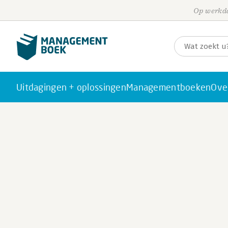
Op werkda
Uitdagingen + oplossingen
Managementboeken
Ove