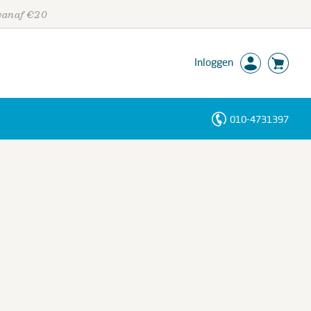
 vanaf €20
Inloggen
010-4731397
Personen
Trefwoorden