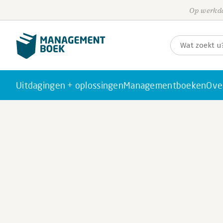
Op werkda
Uitdagingen + oplossingen
Managementboeken
Ove