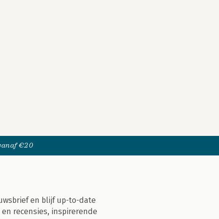
 vanaf €20
uwsbrief en blijf up-to-date
 en recensies, inspirerende