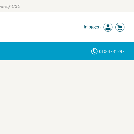
 vanaf €20
Inloggen
010-4731397
Personen
Trefwoorden