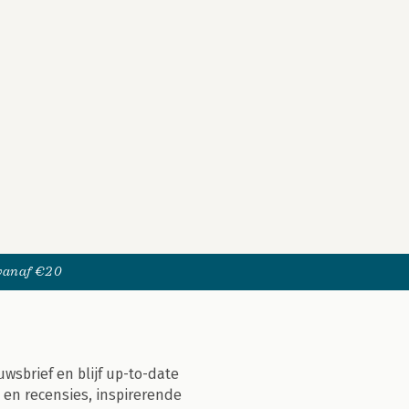
 vanaf €20
uwsbrief en blijf up-to-date
 en recensies, inspirerende