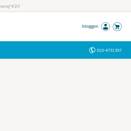
 vanaf €20
Inloggen
010-4731397
Personen
Trefwoorden