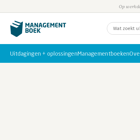
Op werkda
Uitdagingen + oplossingen
Managementboeken
Ove