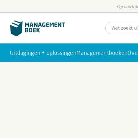
Op werkda
Uitdagingen + oplossingen
Managementboeken
Ove