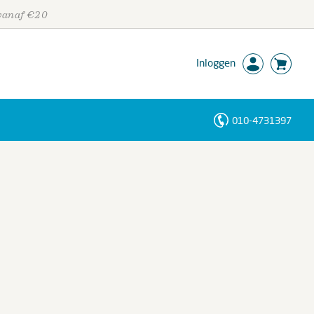
 vanaf €20
Inloggen
010-4731397
Personen
Trefwoorden