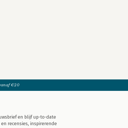
 vanaf €20
uwsbrief en blijf up-to-date
 en recensies, inspirerende