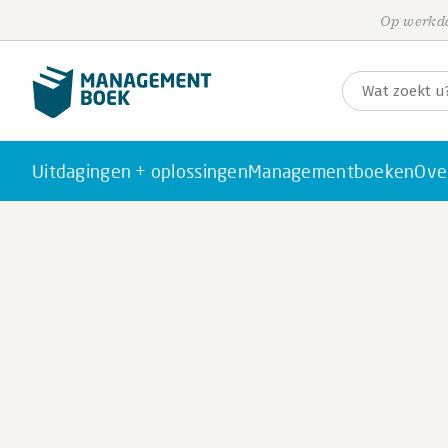
Op werkda
Uitdagingen + oplossingen
Managementboeken
Ove