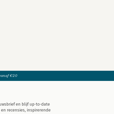
 vanaf €20
uwsbrief en blijf up-to-date
 en recensies, inspirerende