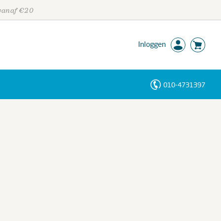
 vanaf €20
Inloggen
010-4731397
Personen
Trefwoorden