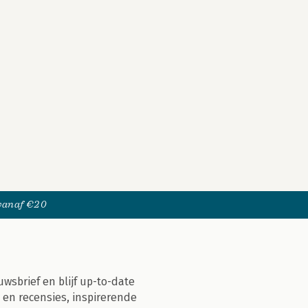
 vanaf €20
uwsbrief en blijf up-to-date
 en recensies, inspirerende