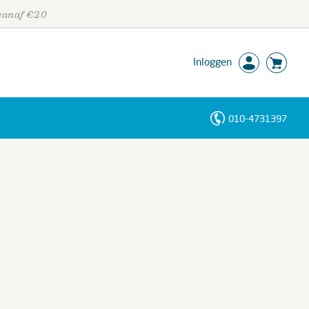
 vanaf €20
Inloggen
010-4731397
Personen
Trefwoorden