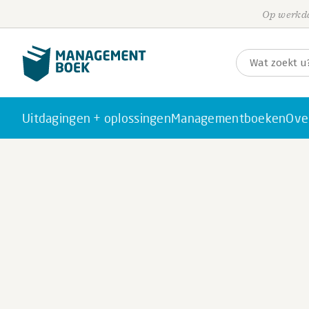
Op werkda
Uitdagingen + oplossingen
Managementboeken
Ove