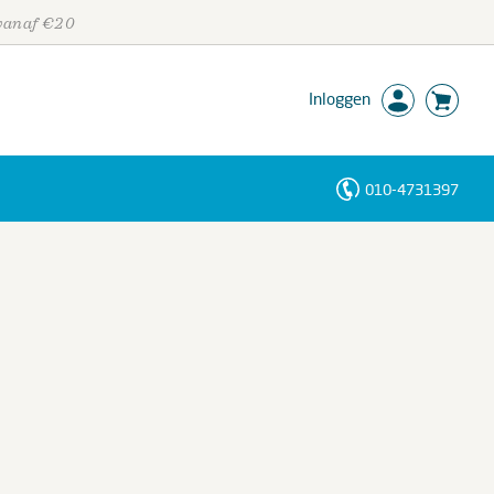
 vanaf €20
Inloggen
010-4731397
Personen
Trefwoorden