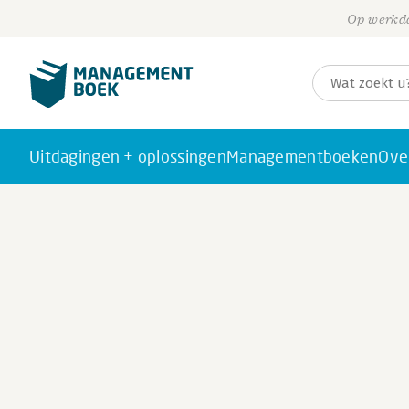
Op werkda
Uitdagingen + oplossingen
Managementboeken
Ove