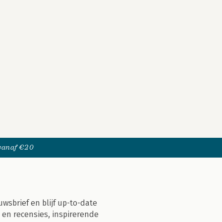
 vanaf €20
uwsbrief en blijf up-to-date
 en recensies, inspirerende