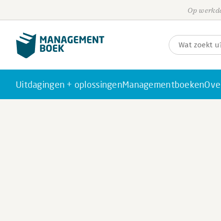
Op werkda
Uitdagingen + oplossingen
Managementboeken
Ove