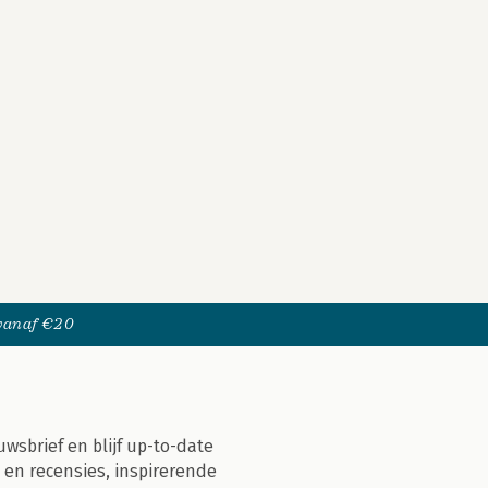
 vanaf €20
uwsbrief en blijf up-to-date
 en recensies, inspirerende