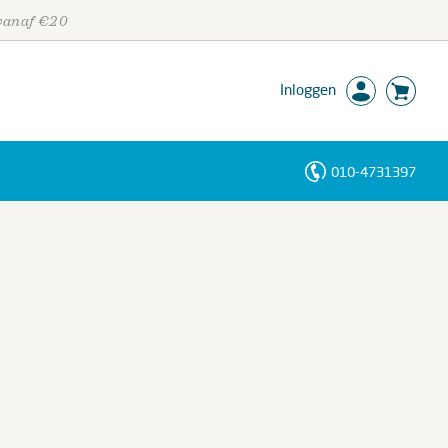
 vanaf €20
Inloggen
010-4731397
Personen
Trefwoorden