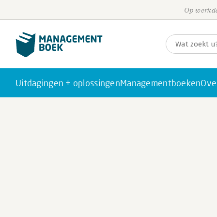
Op werkda
Uitdagingen + oplossingen
Managementboeken
Ove