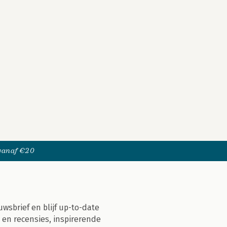
 vanaf €20
uwsbrief en blijf up-to-date
 en recensies, inspirerende