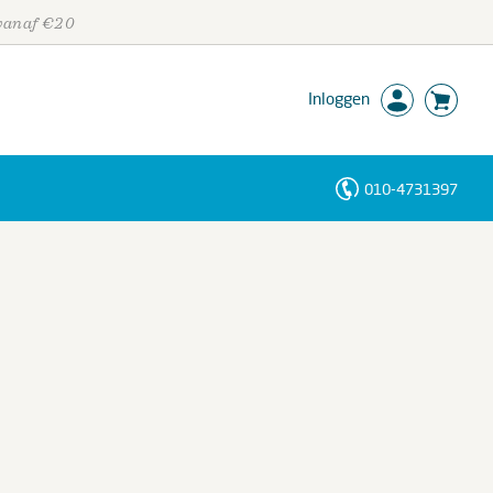
 vanaf €20
Inloggen
010-4731397
Personen
Trefwoorden