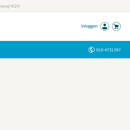
 vanaf €20
Inloggen
010-4731397
Personen
Trefwoorden