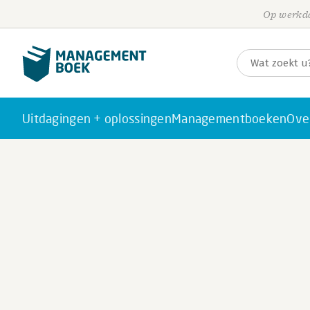
Op werkda
Uitdagingen + oplossingen
Managementboeken
Ove