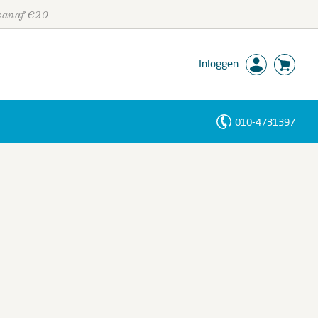
 vanaf €20
Inloggen
010-4731397
Personen
Trefwoorden