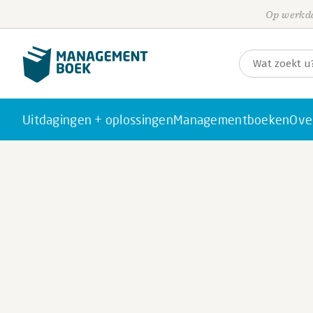
Op werkda
Uitdagingen + oplossingen
Managementboeken
Ove