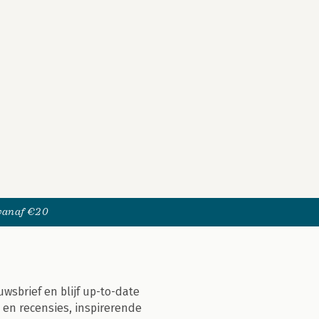
 vanaf €20
uwsbrief en blijf up-to-date
 en recensies, inspirerende