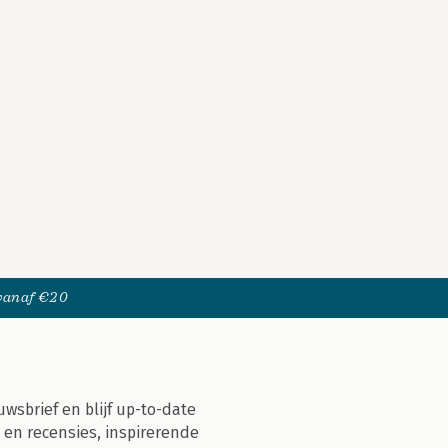
 vanaf €20
uwsbrief en blijf up-to-date
 en recensies, inspirerende