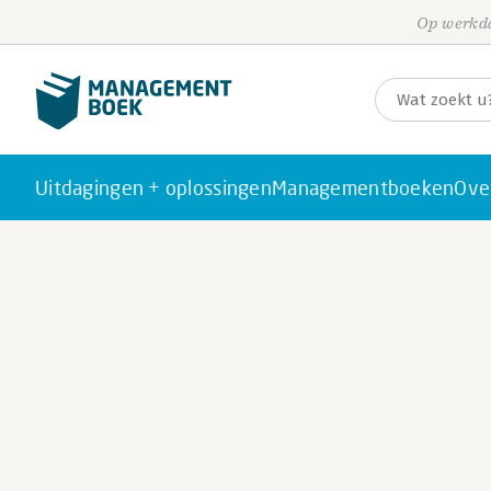
Op werkda
Uitdagingen + oplossingen
Managementboeken
Ove