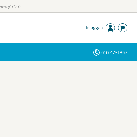
 vanaf €20
Inloggen
010-4731397
Personen
Trefwoorden