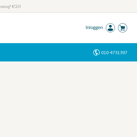
 vanaf €20
Inloggen
010-4731397
Personen
Trefwoorden