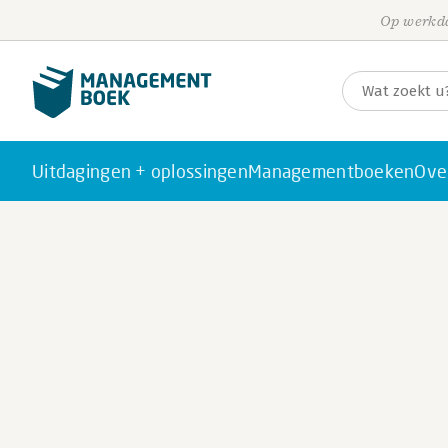
Op werkda
Uitdagingen + oplossingen
Managementboeken
Ove