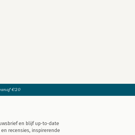
 vanaf €20
uwsbrief en blijf up-to-date
 en recensies, inspirerende