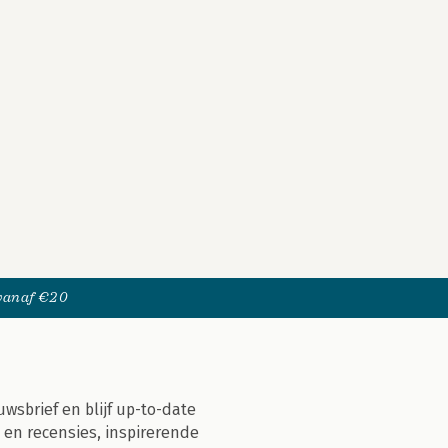
 vanaf €20
uwsbrief en blijf up-to-date
 en recensies, inspirerende