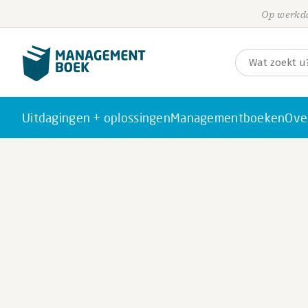
Op werkda
Uitdagingen + oplossingen
Managementboeken
Ove