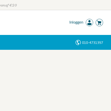
 vanaf €20
Inloggen
010-4731397
Personen
Trefwoorden