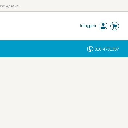
 vanaf €20
Inloggen
010-4731397
Personen
Trefwoorden