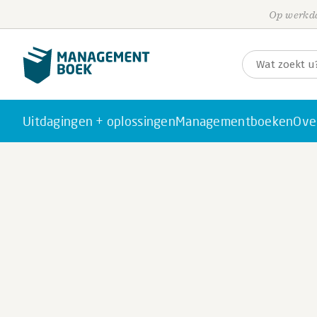
Op werkda
Uitdagingen + oplossingen
Managementboeken
Ove