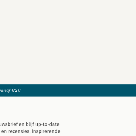
 vanaf €20
uwsbrief en blijf up-to-date
 en recensies, inspirerende