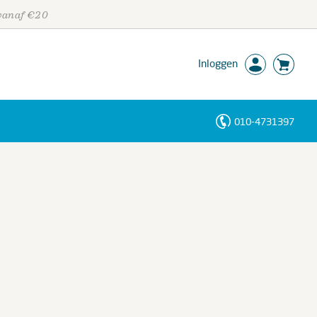
 vanaf €20
Inloggen
010-4731397
Personen
Trefwoorden