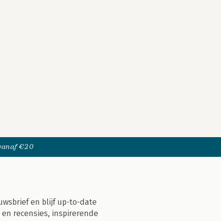
 vanaf €20
uwsbrief en blijf up-to-date
 en recensies, inspirerende