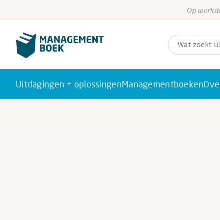
Op werkda
Uitdagingen + oplossingen
Managementboeken
Ove