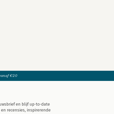
 vanaf €20
uwsbrief en blijf up-to-date
 en recensies, inspirerende