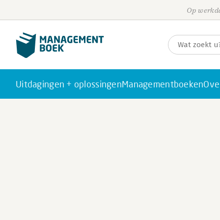
Op werkda
Uitdagingen + oplossingen
Managementboeken
Ove