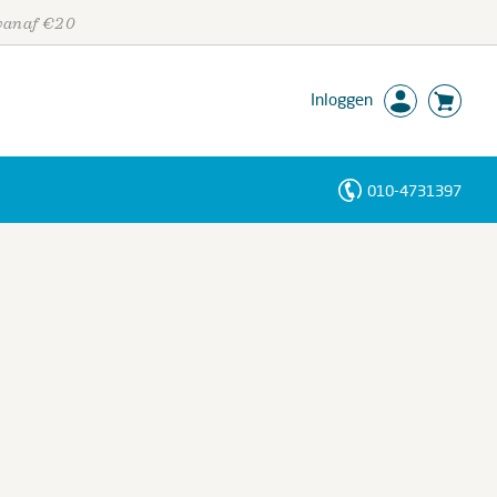
 vanaf €20
Inloggen
010-4731397
Personen
Trefwoorden