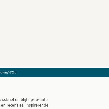
 vanaf €20
uwsbrief en blijf up-to-date
 en recensies, inspirerende