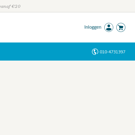
 vanaf €20
Inloggen
010-4731397
Personen
Trefwoorden