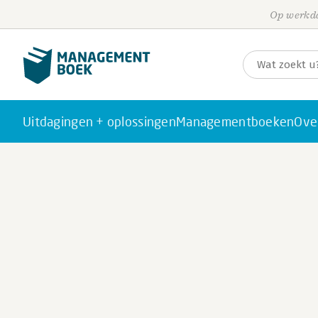
Op werkda
Uitdagingen + oplossingen
Managementboeken
Ove