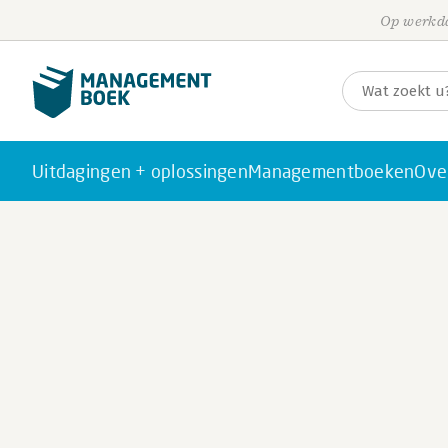
Op werkda
Uitdagingen + oplossingen
Managementboeken
Ove