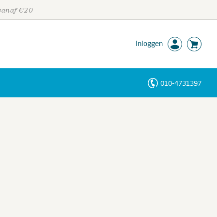
 vanaf €20
Inloggen
010-4731397
Personen
Trefwoorden