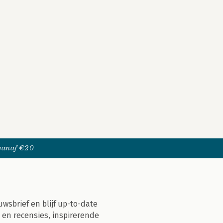
 vanaf €20
uwsbrief en blijf up-to-date
 en recensies, inspirerende