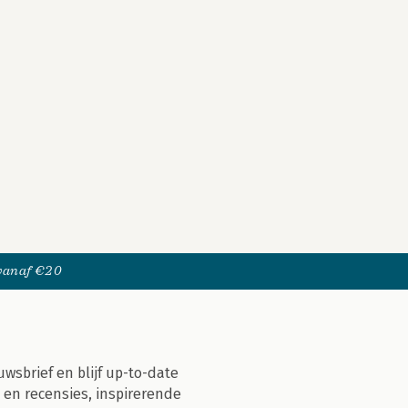
 vanaf €20
uwsbrief en blijf up-to-date
 en recensies, inspirerende