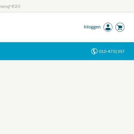
 vanaf €20
Inloggen
010-4731397
Personen
Trefwoorden