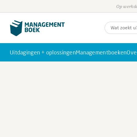
Op werkda
Uitdagingen + oplossingen
Managementboeken
Ove