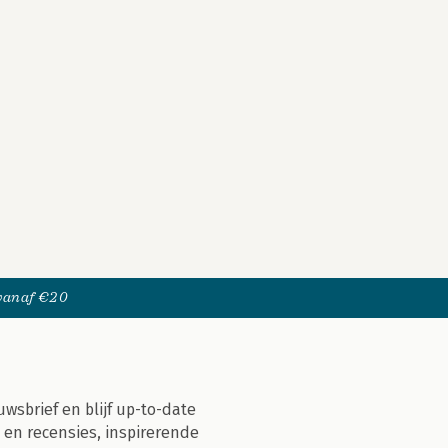
 vanaf €20
uwsbrief en blijf up-to-date
 en recensies, inspirerende