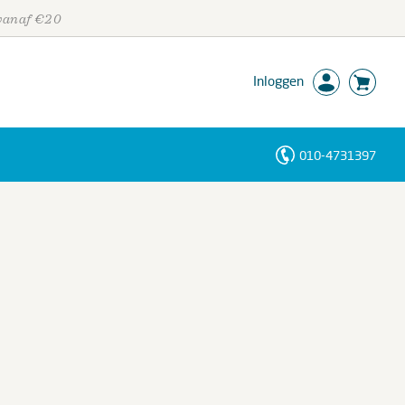
 vanaf €20
Inloggen
010-4731397
Personen
Trefwoorden