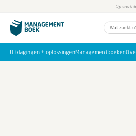
Op werkda
Uitdagingen + oplossingen
Managementboeken
Ove