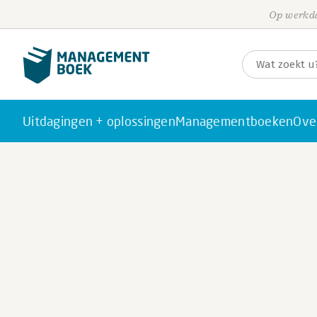
Op werkda
Uitdagingen + oplossingen
Managementboeken
Ove