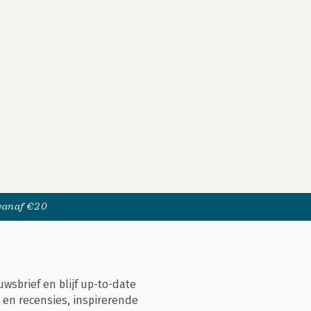
 vanaf €20
uwsbrief en blijf up-to-date
 en recensies, inspirerende