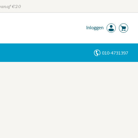
 vanaf €20
Inloggen
010-4731397
Personen
Trefwoorden