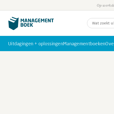
Op werkda
Uitdagingen + oplossingen
Managementboeken
Ove