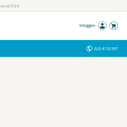
 vanaf €20
Inloggen
010-4731397
Personen
Trefwoorden