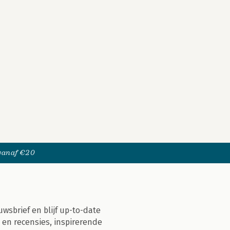
 vanaf €20
uwsbrief en blijf up-to-date
 en recensies, inspirerende