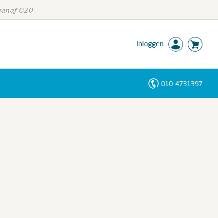
 vanaf €20
Inloggen
010-4731397
Personen
Trefwoorden