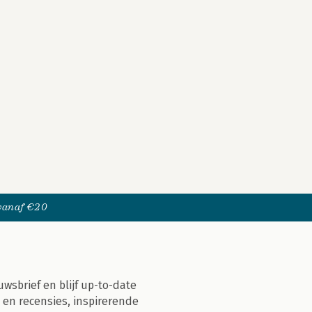
 vanaf €20
uwsbrief en blijf up-to-date
 en recensies, inspirerende