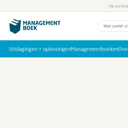
Op werkda
Uitdagingen + oplossingen
Managementboeken
Ove