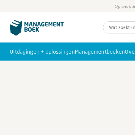
Op werkda
Uitdagingen + oplossingen
Managementboeken
Ove