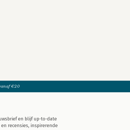
 vanaf €20
uwsbrief en blijf up-to-date
 en recensies, inspirerende