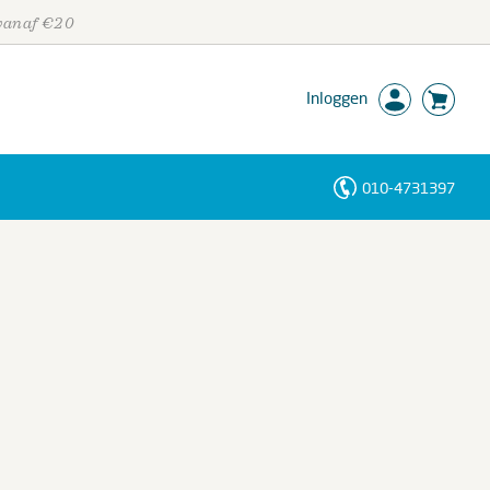
 vanaf €20
Inloggen
010-4731397
Personen
Trefwoorden